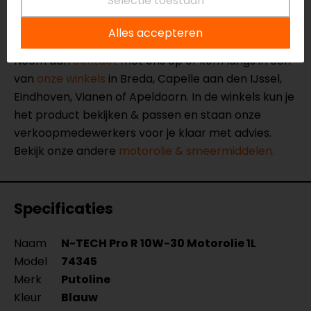
Selectie toestaan
Meer informatie nodig?
Alles accepteren
Heb je meer informatie nodig over dit product?
Neem dan
contact
met ons op of kom langs in één
van
onze winkels
in Breda, Capelle aan den IJssel,
Eindhoven, Vianen of Apeldoorn. In de winkels kun je
het product bekijken & passen en staan onze
verkoopmedewerkers voor je klaar met advies.
Bekijk onze andere
motorolie & smeermiddelen.
Specificaties
Naam
N-TECH Pro R 10W-30 Motorolie 1L
Model
74345
Merk
Putoline
Kleur
Blauw