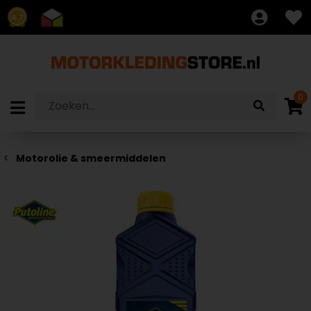
8.7
0
Motorolie & smeermiddelen