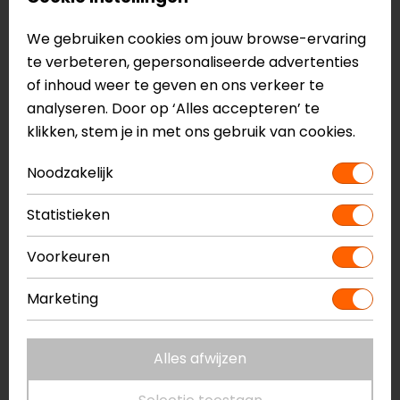
Start de motor kort en controleer op lekkages.
We gebruiken cookies om jouw browse-ervaring
Controleer het oliepeil opnieuw en vul indien nodig
te verbeteren, gepersonaliseerde advertenties
bij.
of inhoud weer te geven en ons verkeer te
analyseren. Door op ‘Alles accepteren’ te
Waarom kiezen voor Putoline N-TECH Pro R
klikken, stem je in met ons gebruik van cookies.
10W-30?
Noodzakelijk
Volledig synthetisch voor maximale bescherming
en prestaties
Statistieken
N-TECH technologie voorkomt slijtage en
verbetert smering
Voorkeuren
Zorgt voor soepel schakelen, ook bij natte
koppelingen (JASO MA2)
Marketing
Ideaal voor zowel woon-werkverkeer als sportief
gebruik
Alles afwijzen
Snelle circulatie bij koude start, stabiel bij hoge
temperatuur