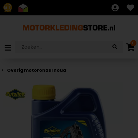
8.7
0
Overig motoronderhoud