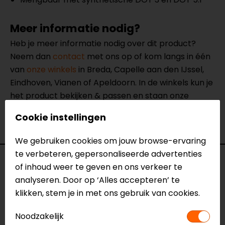
Meer informatie nodig?
Heb je meer informatie nodig over dit product?
Neem dan
contact
met ons op of kom langs in één
van
onze winkels
in Breda, Capelle aan den IJssel,
Eindhoven, Vianen of Apeldoorn. In de winkels kun je
het product bekijken & passen en staan onze
verkoopmedewerkers voor je klaar met advies.
Cookie instellingen
Bekijk onze andere
motor onderhoudsmiddelen.
We gebruiken cookies om jouw browse-ervaring
te verbeteren, gepersonaliseerde advertenties
Specificaties
of inhoud weer te geven en ons verkeer te
analyseren. Door op ‘Alles accepteren’ te
Naam
Brakefluid DOT 4 500ml
klikken, stem je in met ons gebruik van cookies.
Model
74040
Merk
Putoline
Noodzakelijk