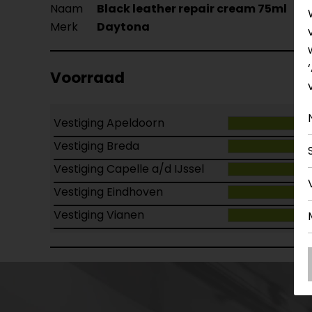
Naam
Black leather repair cream 75ml
Merk
Daytona
Voorraad
Vestiging Apeldoorn
Vestiging Breda
Vestiging Capelle a/d IJssel
Vestiging Eindhoven
Vestiging Vianen