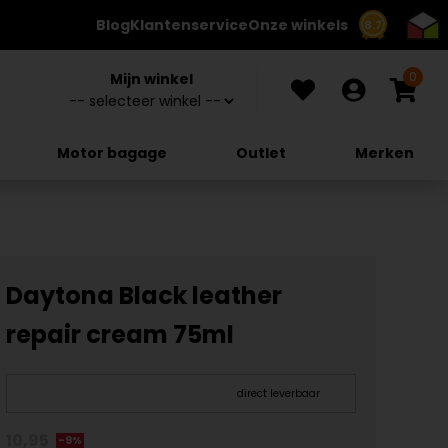
Blog
Klantenservice
Onze winkels
8.7
0
Mijn winkel
Motor bagage
Outlet
Merken
Daytona Black leather
repair cream 75ml
direct leverbaar
10,95
-9%