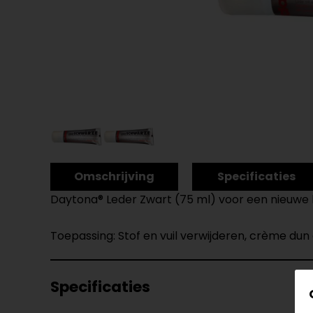
Omschrijving
Specificaties
Daytona® Leder Zwart (75 ml) voor een nieuwe k
Toepassing: Stof en vuil verwijderen, crème du
Specificaties