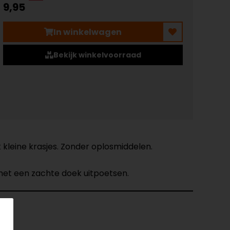
9,95
In winkelwagen
Bekijk winkelvoorraad
kleine krasjes. Zonder oplosmiddelen.
 met een zachte doek uitpoetsen.