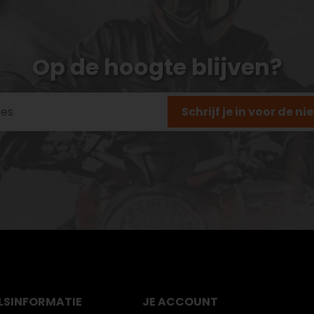
Op de hoogte blijven?
Schrijf je in voor de n
LS
INFORMATIE
JE ACCOUNT