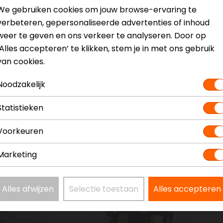
Model
F96251-
We gebruiken cookies om jouw browse-ervaring te
Kleur
N.v.t.
verbeteren, gepersonaliseerde advertenties of inhoud
weer te geven en ons verkeer te analyseren. Door op
‘Alles accepteren’ te klikken, stem je in met ons gebruik
van cookies.
Noodzakelijk
Statistieken
Voorkeuren
Marketing
Alles afwijzen
Selectie toestaan
Alles accepteren