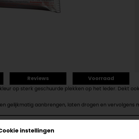
Reviews
Voorraad
leur op sterk geschuurde plekken op het leder. Dekt ook 
n en gelijkmatig aanbrengen, laten drogen en vervolgens
Cookie instellingen