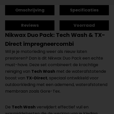
Omschrijving
Specificaties
Reviews
Voorraad
Nikwax Duo Pack: Tech Wash & TX-
Direct impregneercombi
Wil je je motorleding weer als nieuw laten
presteren? Dan is dit Nikwax Duo Pack een echte
must-have. Deze set combineert de krachtige
reiniging van
Tech Wash
met de waterafstotende
boost van
TX-Direct
, speciaal ontwikkeld voor
outdoorkleding met een ademend, waterafstotend
membraan zoals Gore-Tex.
De
Tech Wash
verwijdert effectief vuil en
wasmiddelresten die de werking van je kleding