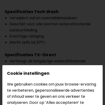
Specificaties Tech Wash
Verwijdert vuil en wasmiddelresiduen
Geschikt voor alle soorten waterafstotende
outdoorkleding
Krachtige reiniging
Werkt zelfs bij 30°C
Specificaties TX-Direct
Verhoogt de langdurige waterafstotende
werking
Cookie instellingen
Herstelt de impregnatie
Werkt snel en eenvoudig
We gebruiken cookies om jouw browse-ervaring
te verbeteren, gepersonaliseerde advertenties
Meer informatie nodig?
of inhoud weer te geven en ons verkeer te
Heb je meer informatie nodig over dit product?
analyseren. Door op ‘Alles accepteren’ te
Neem dan
contact
met ons op of kom langs in één