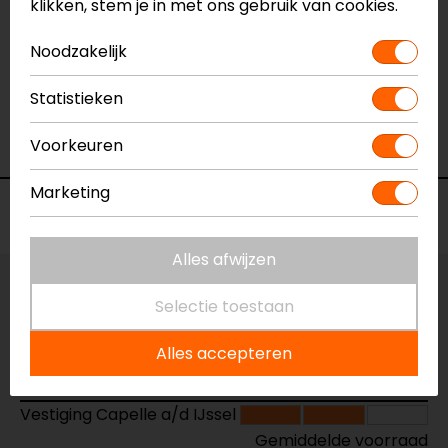
klikken, stem je in met ons gebruik van cookies.
Noodzakelijk
17-03-2025
geen toelichting gegeven
Statistieken
- Anoniem
Voorkeuren
Marketing
Voorraad
Alles afwijzen
Vestiging Apeldoorn
Selectie toestaan
Gemiddelde voorraad
Alles accepteren
Vestiging Breda
Niet op voorraad
Vestiging Capelle a/d IJssel
Gemiddelde voorraad