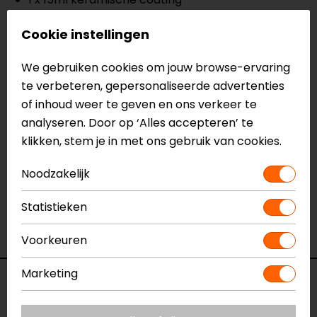
1 x 50ml oppervlaktevoorbehandelingsspray
Cookie instellingen
1 x Microvezel aanbrengdoek
2 x Luxe microvezel poetsdoeken
We gebruiken cookies om jouw browse-ervaring
te verbeteren, gepersonaliseerde advertenties
Meer informatie nodig?
of inhoud weer te geven en ons verkeer te
Heb je meer informatie nodig over dit product?
analyseren. Door op ‘Alles accepteren’ te
Neem dan
contact
met ons op of kom langs in één
klikken, stem je in met ons gebruik van cookies.
van
onze winkels
in Breda, Capelle aan den IJssel,
Eindhoven, Vianen of Apeldoorn. In de winkels kun je
Noodzakelijk
het product bekijken & passen en staan onze
Statistieken
verkoopmedewerkers voor je klaar met advies.
Bekijk ook onze andere
motoronderhoud.
Voorkeuren
Marketing
Specificaties