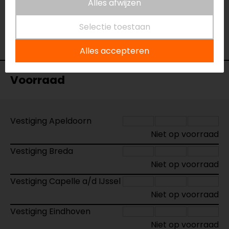
Alles afwijzen
Naam
Ceramic beschermingskit
Model
2101311
Selectie toestaan
Merk
Muc-Off
Kleur
N.v.t.
Alles accepteren
Voorraad
Vestiging Apeldoorn
Niet op voorraad
Vestiging Breda
Niet op voorraad
Vestiging Capelle a/d IJssel
Niet op voorraad
Vestiging Eindhoven
Niet op voorraad