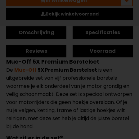
In winkelwagen
Bekijk winkelvoorraad
Omschrijving
Specificaties
Reviews
Voorraad
Muc-Off 5X Premium Borstelset
De
Muc-Off
5X Premium Borstelset
is een
uitgebreide set van vijf professionele borstels
waarmee je elk onderdeel van je motor grondig en
veilig schoonmaakt. Deze set is speciaal ontworpen
voor motorrijders die geen hoekje overslaan. Of je
nu je velgen, ketting, frame of lastige hoekjes wilt
reinigen, met deze set heb je altijd de juiste borstel
bij de hand.
Wat zit er in de set?