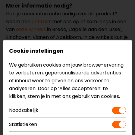
Meer informatie nodig?
Heb je meer informatie nodig over dit product?
Neem dan
contact
met ons op of kom langs in één
van
onze winkels
in Breda, Capelle aan den IJssel,
Eindhoven, Vianen of Apeldoorn. In de winkels kun je
het product bekijken & passen en staan onze
Cookie instellingen
verkoopmedewerkers voor je klaar met advies.
Bekijk onze andere
motor schoonmaken en
We gebruiken cookies om jouw browse-ervaring
poetsen artikelen.
te verbeteren, gepersonaliseerde advertenties
of inhoud weer te geven en ons verkeer te
analyseren. Door op ‘Alles accepteren’ te
Specificaties
klikken, stem je in met ons gebruik van cookies.
Naam
Premium detailing borstelset 5-delig
Noodzakelijk
Model
210 1120
Statistieken
Merk
Muc-Off
Kleur
N.v.t.