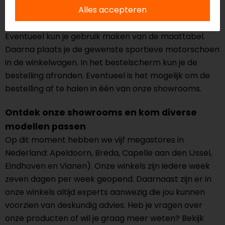
Alles accepteren
selecteert allereerst de gewenste motorschoen.
Vervolgens kun je de kleur en de maat bepalen.
Eventueel kun je gebruik maken van de maattabel.
Daarna plaats je de gewenste sportieve motorschoen
in de winkelwagen. In het bestelscherm kun je de
bestelling afronden. Eventueel is het mogelijk om de
bestelling af te halen in één van onze showrooms.
Ontdek onze showrooms en kom diverse
modellen passen
Op dit moment hebben we vijf megastores in
Nederland: Apeldoorn, Breda, Capelle aan den IJssel,
Eindhoven en Vianen). Onze winkels zijn iedere week
zeven dagen per week geopend. Daarnaast zijn er in
onze winkels altijd experts aanwezig die jou kunnen
voorzien van deskundig advies. Heb je vragen over
onze producten of wil je graag meer weten? Bekijk