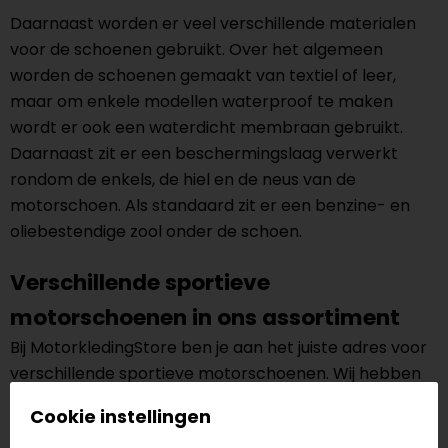
Daarnaast worden er veel verschillende materialen
voor de schoenen gebruikt. Over het algemeen
worden de schoenen gemaakt van textiel of leer,
maar om enkele modellen waterproof te maken
wordt er ook een waterdicht membraan gebruikt.
Daarnaast zit er een beschermingslaag verwerkt
rondom de enkels, de hiel en de neus van de
motorschoen. Als standaard zit er een benzine- en
oliebestendige zool onder de schoen.
Verschillende sportieve
motorschoenen in ons assortiment
Bij MotorkledingStore ben je aan het juiste adres voor
verschillende sportieve motorschoenen. Wij hebben
namelijk meer dan 30 verschillende soorten sportieve
Cookie instellingen
motorschoenen. De schoenen zijn in verschillende