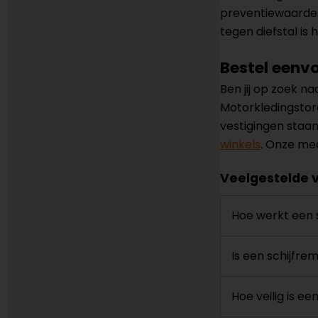
preventiewaarde.
tegen diefstal is 
Bestel eenvo
Ben jij op zoek n
Motorkledingstore
vestigingen staan
winkels
. Onze med
Veelgestelde 
Hoe werkt een 
Is een schijfre
Hoe veilig is ee