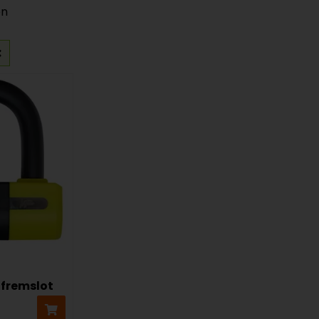
en
jfremslot