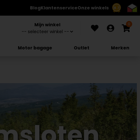
Blog
Klantenservice
Onze winkels
8.7
0
Mijn winkel
Motor bagage
Outlet
Merken
emsloten