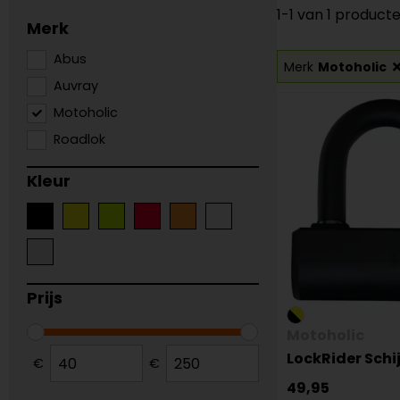
1-1 van 1 product
Merk
Abus
Merk
Motoholic
Auvray
Motoholic
Roadlok
Kleur
Prijs
Motoholic
LockRider Schi
€
€
49,95