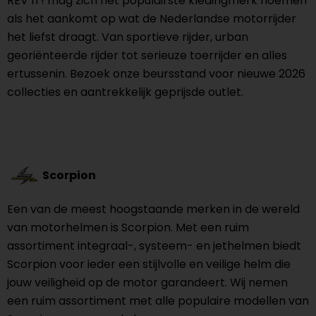
REV’IT! mag zich het populairste kledingmerk noemen
als het aankomt op wat de Nederlandse motorrijder
het liefst draagt. Van sportieve rijder, urban
georiënteerde rijder tot serieuze toerrijder en alles
ertussenin. Bezoek onze beursstand voor nieuwe 2026
collecties en aantrekkelijk geprijsde outlet.
Scorpion
Een van de meest hoogstaande merken in de wereld
van motorhelmen is Scorpion. Met een ruim
assortiment integraal-, systeem- en jethelmen biedt
Scorpion voor ieder een stijlvolle en veilige helm die
jouw veiligheid op de motor garandeert. Wij nemen
een ruim assortiment met alle populaire modellen van