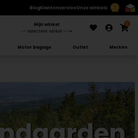
Blog
Klantenservice
Onze winkels
8.7
0
Mijn winkel
Motor bagage
Outlet
Merken
andaarden