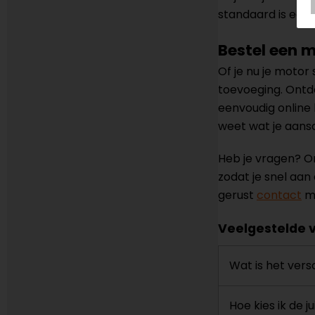
standaard is een 
Bestel een 
Of je nu je motor
toevoeging. Ontde
eenvoudig online b
weet wat je aans
Heb je vragen? On
zodat je snel aa
gerust
contact
me
Veelgestelde 
Wat is het ver
Hoe kies ik de 