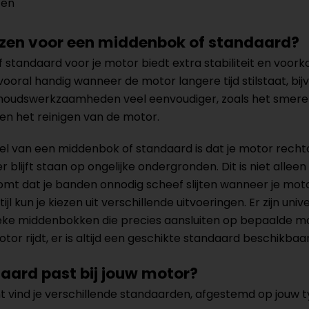
ten
en voor een middenbok of standaard?
standaard voor je motor biedt extra stabiliteit en voorko
 vooral handig wanneer de motor langere tijd stilstaat, b
oudswerkzaamheden veel eenvoudiger, zoals het smeren 
n het reinigen van de motor.
l van een middenbok of standaard is dat je motor rechto
r blijft staan op ongelijke ondergronden. Dit is niet allee
t dat je banden onnodig scheef slijten wanneer je motor
tijl kun je kiezen uit verschillende uitvoeringen. Er zijn
eke middenbokken die precies aansluiten op bepaalde mo
tor rijdt, er is altijd een geschikte standaard beschikbaar
aard past bij jouw motor?
t vind je verschillende standaarden, afgestemd op jouw 