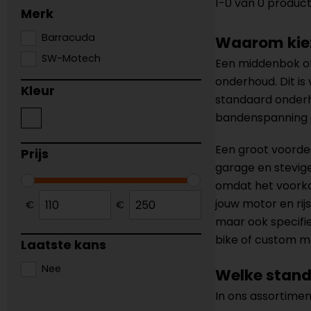
1-0 van 0 produc
Merk
Barracuda
Waarom kiez
SW-Motech
Een middenbok of 
onderhoud. Dit is
Kleur
standaard onderh
bandenspanning e
Een groot voordee
Prijs
garage en stevige
omdat het voorkom
jouw motor en rijs
€
€
maar ook specifi
bike of custom mo
Laatste kans
Nee
Welke stand
In ons assortimen