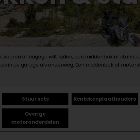
t uitvoeren of bagage wilt laden, een middenbok of standa
 thuis in de garage als onderweg. Een middenbok of motor
Stuur sets
Kentekenplaathouders
Overige
motoronderdelen