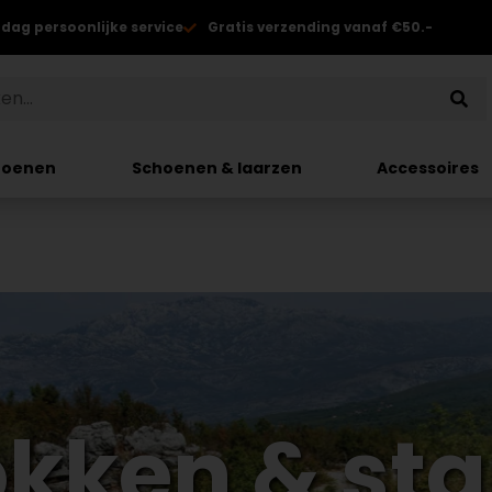
 dag persoonlijke service
Gratis verzending vanaf €50.-
hoenen
Schoenen & laarzen
Accessoires
kken & st