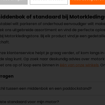
slimme investering. Bekijk ons uitgebreide assortiment en
middenbok of standaard bij Motorkleding
 stabiel wilt parkeren of onderhoud eenvoudiger wilt ma
k ons uitgebreide assortiment en vind de perfecte oploss
ij Motorkledingstore. Bij elk product vind je een gedetail
chaft.
ze klantenservice helpt je graag verder, of kom langs in 
n de slag kunt. Op zoek naar deskundig advies over moto
t ons op of loop eens binnen in
één van onze winkels
. O
vragen
schil tussen een middenbok en een paddockstand?
juiste standaard voor mijn motor?