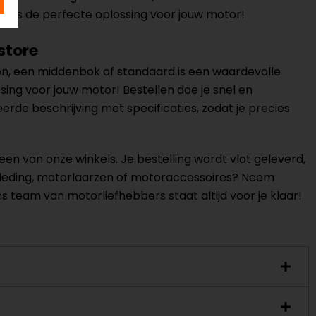
 kies de perfecte oplossing voor jouw motor!
store
ken, een middenbok of standaard is een waardevolle
ing voor jouw motor! Bestellen doe je snel en
leerde beschrijving met specificaties, zodat je precies
een van onze winkels. Je bestelling wordt vlot geleverd,
rkleding, motorlaarzen of motoraccessoires? Neem
ns team van motorliefhebbers staat altijd voor je klaar!