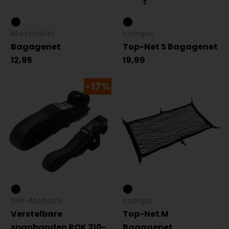
Motoholic
Lampa
Bagagenet
Top-Net S Bagagenet
12,95
19,99
-17%
SW-Motech
Lampa
Verstelbare
Top-Net M
spanbanden ROK 310-
Bagagenet