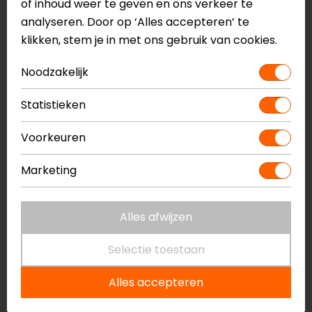
of inhoud weer te geven en ons verkeer te
-17%
analyseren. Door op ‘Alles accepteren’ te
klikken, stem je in met ons gebruik van cookies.
Noodzakelijk
Statistieken
Voorkeuren
Marketing
Booster
Kriega
Bagagenetbinder Eco
Cam strap set OS-
series
Alles afwijzen
5,95
4,95
35,00
Selectie toestaan
-11%
Alles accepteren