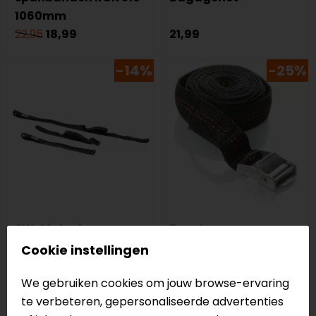
1060mm
22,95
18,99
21,99
-14%
-25%
SW-Motech
Booster
ROK Straps 45-140 cm
Bagageriem
Cookie instellingen
verstelbare
We gebruiken cookies om jouw browse-ervaring
spanbanden
te verbeteren, gepersonaliseerde advertenties
28,95
24,99
3,95
2,95