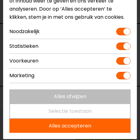
of inhoud weer te geven en ons verkeer te
verkoopmedewerkers voor je klaar met advies.
analyseren. Door op ‘Alles accepteren’ te
Bekijk onze andere
slot reminders.
klikken, stem je in met ons gebruik van cookies.
Noodzakelijk
Specificaties
Statistieken
Naam
Reminder Cable 150cm
Model
153574
Voorkeuren
Merk
Motoholic
Marketing
Kleur
Fluor
Alles afwijzen
Voorraad
Selectie toestaan
Vestiging Apeldoorn
Alles accepteren
Ruime voorraad