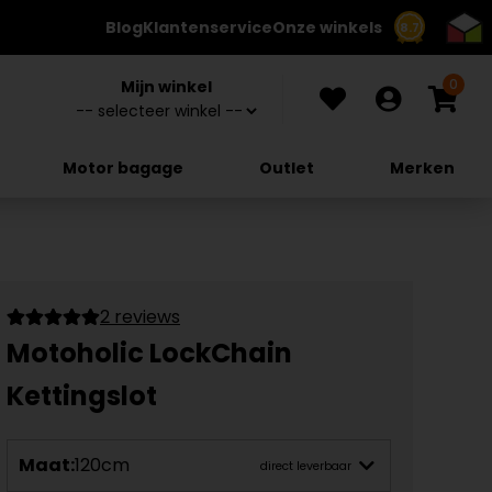
Blog
Klantenservice
Onze winkels
8.7
0
Mijn winkel
Motor bagage
Outlet
Merken
2 reviews
Motoholic LockChain
Kettingslot
Maat:
120cm
direct leverbaar