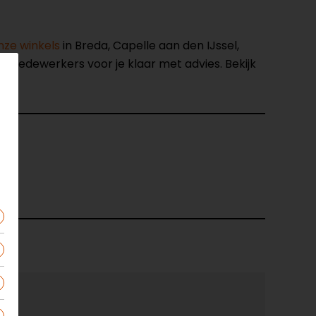
nze winkels
in Breda, Capelle aan den IJssel,
opmedewerkers voor je klaar met advies. Bekijk