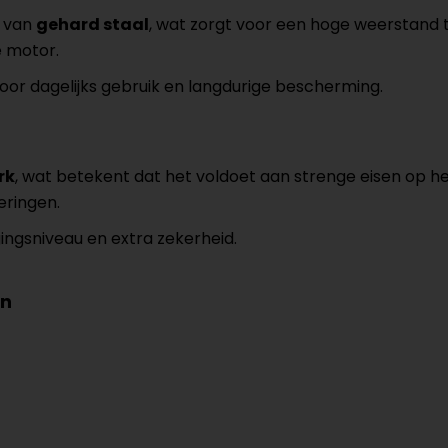
t van
gehard staal
, wat zorgt voor een hoge weerstand
e motor.
voor dagelijks gebruik en langdurige bescherming.
rk
, wat betekent dat het voldoet aan strenge eisen op he
eringen.
gingsniveau en extra zekerheid.
in