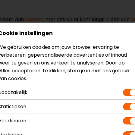
? Neem dan
contact
met ons op of kom langs in één van
o
kun je het product bekijken & passen en staan onze verko
Cookie instellingen
We gebruiken cookies om jouw browse-ervaring te
verbeteren, gepersonaliseerde advertenties of inhoud
weer te geven en ons verkeer te analyseren. Door op
‘Alles accepteren’ te klikken, stem je in met ons gebruik
Model
157331
van cookies.
Kleur
Zwart
Noodzakelijk
Statistieken
Voorkeuren
Marketing