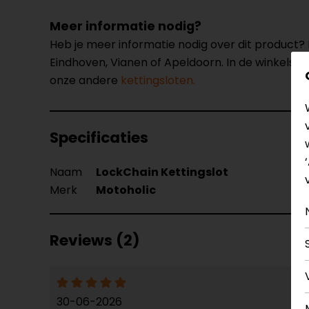
Meer informatie nodig?
Heb je meer informatie nodig over dit product
Eindhoven, Vianen of Apeldoorn. In de winkels 
onze andere
kettingsloten.
Specificaties
Naam
LockChain Kettingslot
Merk
Motoholic
Reviews (2)
30-06-2026