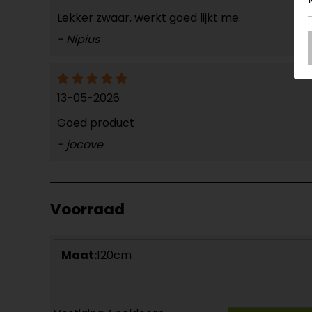
Lekker zwaar, werkt goed lijkt me.
- Nipius
13-05-2026
Goed product
- jocove
Voorraad
Maat:
120cm