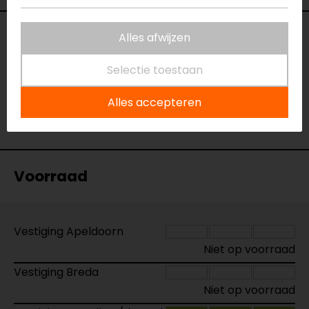
Specificaties
Alles afwijzen
Selectie toestaan
Naam
Leatherwash Wasmiddel 300ml
Model
165.7106
Alles accepteren
Merk
Macna
Kleur
N.v.t.
Voorraad
Vestiging Apeldoorn
Niet op voorraad
Vestiging Breda
Niet op voorraad