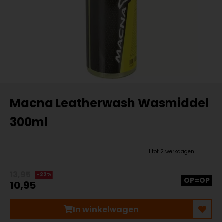
Macna Leatherwash Wasmiddel
300ml
1 tot 2 werkdagen
13,95
-22%
OP=OP
10,95
In winkelwagen