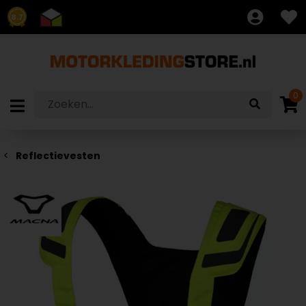
8.7
0
Reflectievesten