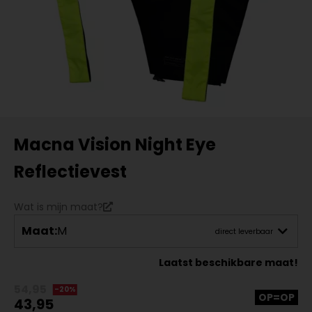
Macna Vision Night Eye
Reflectievest
Wat is mijn maat?
Maat:
M
direct leverbaar
Laatst beschikbare maat!
54,95
-20%
OP=OP
43,95