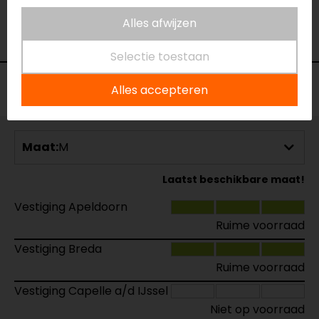
Model
165.8005
Merk
Macna
Alles afwijzen
Kleur
Fluor
Selectie toestaan
Voorraad
Alles accepteren
Maat:
M
Laatst beschikbare maat!
Vestiging Apeldoorn
Ruime voorraad
Vestiging Breda
Ruime voorraad
Vestiging Capelle a/d IJssel
Niet op voorraad