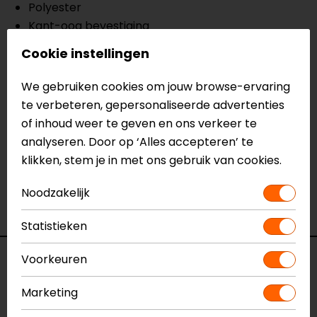
Polyester
Kant-oog bevestiging
Lichtgewicht en comfortabel
Cookie instellingen
Meer informatie nodig?
We gebruiken cookies om jouw browse-ervaring
Heb je meer informatie nodig over dit product?
te verbeteren, gepersonaliseerde advertenties
Neem dan
contact
met ons op of kom langs in één
of inhoud weer te geven en ons verkeer te
van
onze winkels
in Breda, Capelle aan den IJssel,
analyseren. Door op ‘Alles accepteren’ te
Eindhoven, Vianen of Apeldoorn. In de winkels kun je
klikken, stem je in met ons gebruik van cookies.
het product bekijken & passen en staan onze
verkoopmedewerkers voor je klaar met advies.
Noodzakelijk
Bekijk onze andere
Reflectievesten.
Statistieken
Voorkeuren
Specificaties
Marketing
Naam
Vision Night Eye Reflectievest