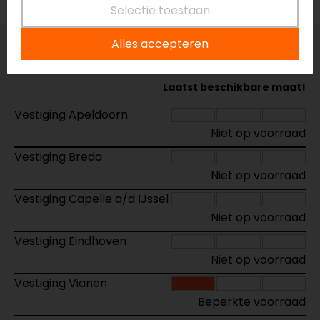
Selectie toestaan
Alles accepteren
Maat:
S
Laatst beschikbare maat!
Vestiging Apeldoorn
Niet op voorraad
Vestiging Breda
Niet op voorraad
Vestiging Capelle a/d IJssel
Niet op voorraad
Vestiging Eindhoven
Niet op voorraad
Vestiging Vianen
Beperkte voorraad