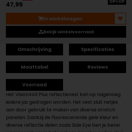
OP=OP
47,95
In winkelwagen
Bekijk winkelvoorraad
Omschrijving
Specificaties
Maattabel
Reviews
Voorraad
Het Vision4All Plus reflectievest kan op nagenoeg
iedere jas gedragen worden. Het vest sluit netjes
aan door gebruik te maken van diverse stretch
panelen. Dankzij de fluorescerende gele kleur en
diverse reflectie delen zoals Side Eye ben je beter