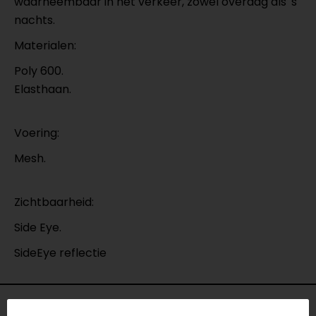
waarneembaar in het verkeer, zowel overdag als 's
nachts.
Materialen:
Poly 600.
Elasthaan.
Voering:
Mesh.
Zichtbaarheid:
Side Eye.
SideEye reflectie
Specificaties