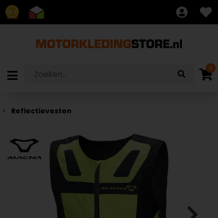
8.7
0
Reflectievesten