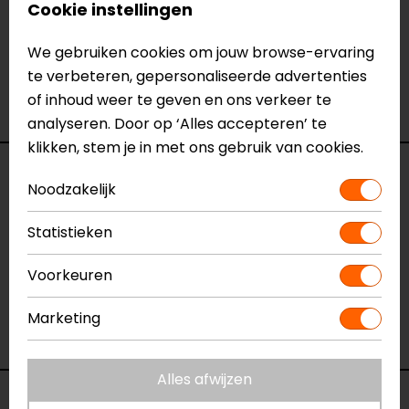
Cookie instellingen
Naam
Vision 4 All Plus Reflectievest
We gebruiken cookies om jouw browse-ervaring
Model
165.8016
te verbeteren, gepersonaliseerde advertenties
Merk
Macna
of inhoud weer te geven en ons verkeer te
Kleur
Fluor
analyseren. Door op ‘Alles accepteren’ te
klikken, stem je in met ons gebruik van cookies.
Reviews (1)
Noodzakelijk
Statistieken
21-05-2021
Voorkeuren
Heel practisch en een mooie trendy uitstraling
Marketing
- Anoniem
Alles afwijzen
Voorraad