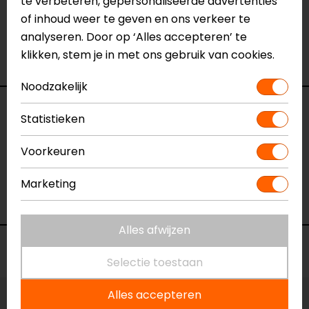
te verbeteren, gepersonaliseerde advertenties
Eindhoven, Vianen of Apeldoorn. In de winkels kun je
of inhoud weer te geven en ons verkeer te
het product bekijken & passen en staan onze
analyseren. Door op ‘Alles accepteren’ te
verkoopmedewerkers voor je klaar met advies.
klikken, stem je in met ons gebruik van cookies.
Bekijk onze andere
heuptassen en been tassen.
Noodzakelijk
Specificaties
Statistieken
Naam
Basic Beentas
Voorkeuren
Model
1656512
Merk
Macna
Marketing
Kleur
N.v.t.
Alles afwijzen
Voorraad
Selectie toestaan
Alles accepteren
Vestiging Apeldoorn