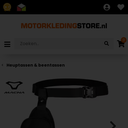
8.7
0
Heuptassen & beentassen