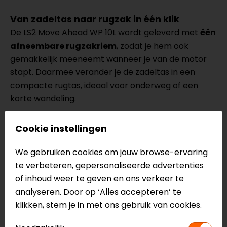
Van zadeltas naar rugzak in één klik
De LS2 Move Ahead WP 10L wordt geleverd met
één
afneembare rugzakriem
, zodat je hem ook
gemakkelijk meeneemt wanneer je van de motor
stapt. Daarmee verander je de zadeltas in een
compacte rugtas, ideaal voor onderweg of een
korte wandeling.
Cookie instellingen
Specificaties van de LS2 Move Ahead WP
10L
We gebruiken cookies om jouw browse-ervaring
Zadeltas
te verbeteren, gepersonaliseerde advertenties
Bevestigingscomponenten van Duraflex
of inhoud weer te geven en ons verkeer te
UV-bestendige stof
analyseren. Door op ‘Alles accepteren’ te
Waterdichte constructie
klikken, stem je in met ons gebruik van cookies.
Hoogfrequent gelaste body en oprolsluiting
Robuuste aluminium gesp