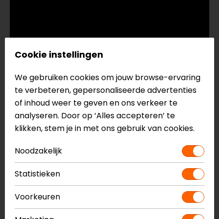
Cookie instellingen
We gebruiken cookies om jouw browse-ervaring
te verbeteren, gepersonaliseerde advertenties
of inhoud weer te geven en ons verkeer te
analyseren. Door op ‘Alles accepteren’ te
klikken, stem je in met ons gebruik van cookies.
Noodzakelijk
Onderhoud van de Pinlock
Je Pinlock is eenvoudig te onderhouden! Volg deze
Statistieken
stappen om hem op de juiste manier schoon te
maken:
Voorkeuren
Verwijderen van de Pinlock-lens