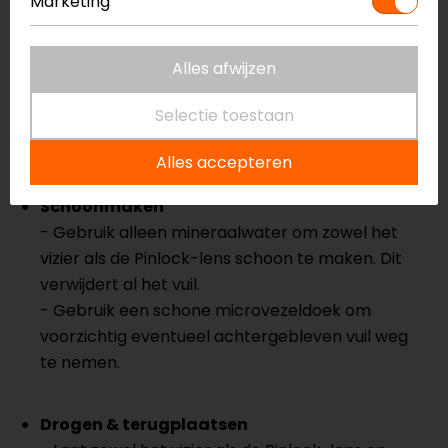
Marketing
- Haal eerst het vizier van de helm.
- Buig het vizier voorzichtig totdat er geen
spanning meer op de Pinlock staat.
Alles afwijzen
- Verwijder de Pinlock-lens voorzichtig en zorg
Selectie toestaan
ervoor dat je het oppervlak van de lens niet
aanraakt.
Alles accepteren
Schoonmaken
- Gebruik alleen mineraalwater om zowel het
vizier als de Pinlock-lens schoon te maken. Dit
verwijdert al het vuil.
- Gebruik een schone microvezeldoek om
voorzichtig eventueel achtergebleven vuil weg
te nemen.
Drogen & terugplaatsen