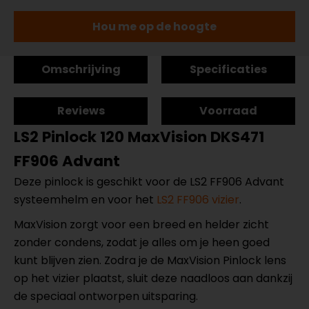
Hou me op de hoogte
Omschrijving
Specificaties
Reviews
Voorraad
LS2 Pinlock 120 MaxVision DKS471
FF906 Advant
Deze pinlock is geschikt voor de LS2 FF906 Advant
systeemhelm en voor het
LS2 FF906 vizier
.
MaxVision zorgt voor een breed en helder zicht
zonder condens, zodat je alles om je heen goed
kunt blijven zien. Zodra je de MaxVision Pinlock lens
op het vizier plaatst, sluit deze naadloos aan dankzij
de speciaal ontworpen uitsparing.