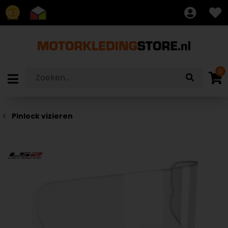
8.7
0
Pinlock vizieren