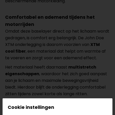
beschermende motorkleding.
Comfortabel en ademend tijdens het
motorrijden
Omdat deze baselayer direct op het lichaam wordt
gedragen, is comfort erg belangrijk. De John Doe
XTM onderlegging is daarom voorzien van
XTM
cool fiber
, een materiaal dat helpt om warmte af
te voeren en zorgt voor een ademend effect.
Het materiaal heeft daarnaast
multistretch
eigenschappen
, waardoor het zich goed aanpast
aan je lichaam en maximale bewegingsvrijheid
biedt. Hierdoor blijft de onderlegging comfortabel
zitten tijdens zowel korte als lange ritten.
Cookie instellingen
Specificaties van de John Doe XTM