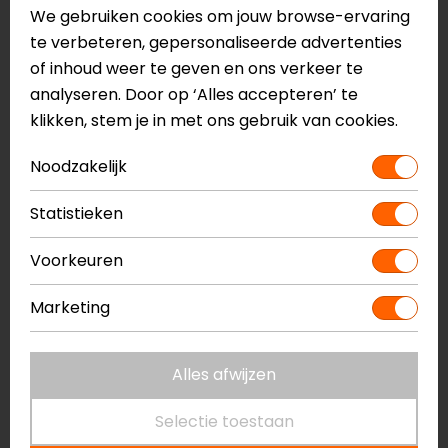
Baselayer Pro
We gebruiken cookies om jouw browse-ervaring
Beschermende motoronderkleding
te verbeteren, gepersonaliseerde advertenties
XTM monolaagconstructie
of inhoud weer te geven en ons verkeer te
Ademend
analyseren. Door op ‘Alles accepteren’ te
Multistretch
klikken, stem je in met ons gebruik van cookies.
Platte naden
XTM-cool fiber
Noodzakelijk
Skinny fit
Statistieken
CE EN17092, level AAA
Voorkeuren
Meer informatie nodig?
Heb je meer informatie nodig over dit product?
Marketing
Neem dan
contact
met ons op of kom langs in één
van
onze winkels
in Breda, Capelle aan den IJssel,
Alles afwijzen
Eindhoven, Vianen of Apeldoorn. In de winkels kun je
het product bekijken & passen en staan onze
Selectie toestaan
verkoopmedewerkers voor je klaar met advies.