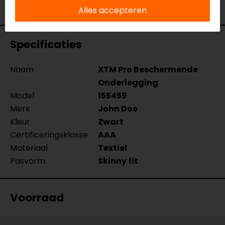
Bekijk onze andere
beschermende onderkleding.
Alles accepteren
Specificaties
Naam
XTM Pro Beschermende
Onderlegging
Model
155459
Merk
John Doe
Kleur
Zwart
Certificeringsklasse
AAA
Materiaal
Textiel
Pasvorm
Skinny fit
Voorraad