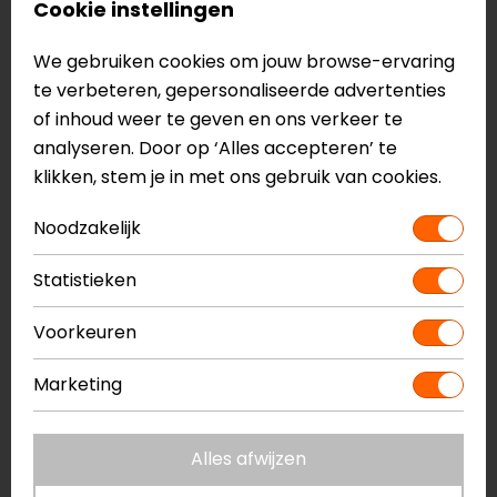
Cookie instellingen
Baselayer Pro Dames
Beschermende motoronderkleding
We gebruiken cookies om jouw browse-ervaring
XTM monolaagconstructie
te verbeteren, gepersonaliseerde advertenties
Ademend
of inhoud weer te geven en ons verkeer te
Multistretch
analyseren. Door op ‘Alles accepteren’ te
Platte naden
klikken, stem je in met ons gebruik van cookies.
XTM-cool fiber
Skinny fit
Noodzakelijk
CE EN17092, level AAA
Statistieken
Meer informatie nodig?
Heb je meer informatie nodig over dit product?
Voorkeuren
Neem dan
contact
met ons op of kom langs in één
Marketing
van
onze winkels
in Breda, Capelle aan den IJssel,
Eindhoven, Vianen of Apeldoorn. In de winkels kun je
het product bekijken & passen en staan onze
Alles afwijzen
verkoopmedewerkers voor je klaar met advies.