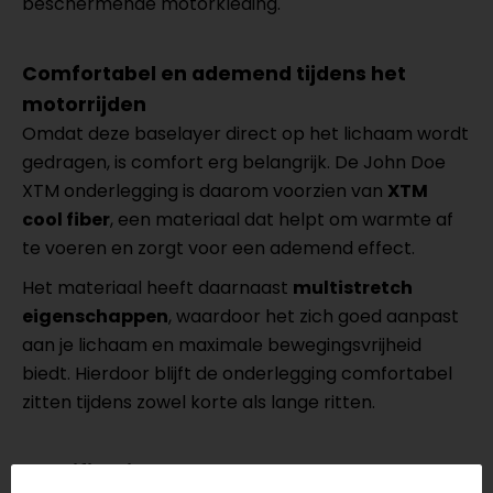
beschermende motorkleding.
Comfortabel en ademend tijdens het
motorrijden
Omdat deze baselayer direct op het lichaam wordt
gedragen, is comfort erg belangrijk. De John Doe
XTM onderlegging is daarom voorzien van
XTM
cool fiber
, een materiaal dat helpt om warmte af
te voeren en zorgt voor een ademend effect.
Het materiaal heeft daarnaast
multistretch
eigenschappen
, waardoor het zich goed aanpast
aan je lichaam en maximale bewegingsvrijheid
biedt. Hierdoor blijft de onderlegging comfortabel
zitten tijdens zowel korte als lange ritten.
Specificaties van de John Doe XTM