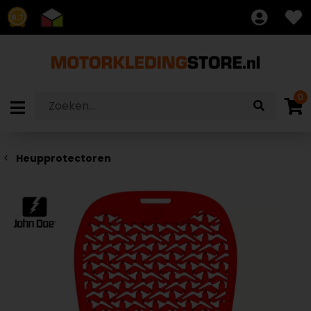
8.7
0
Heupprotectoren