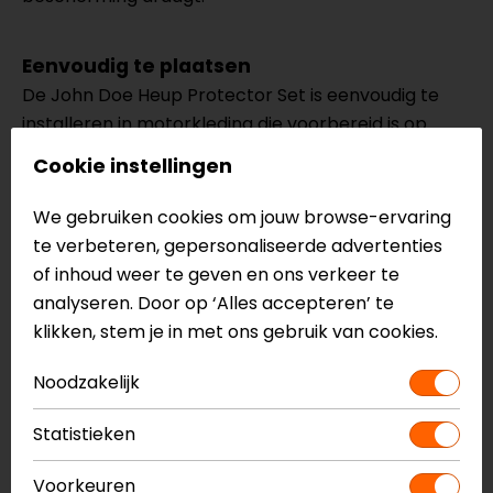
Eenvoudig te plaatsen
De John Doe Heup Protector Set is eenvoudig te
installeren in motorkleding die voorbereid is op
heupprotectie. Zo geef je jouw motoruitrusting snel
Cookie instellingen
een extra veiligheidsupgrade.
We gebruiken cookies om jouw browse-ervaring
Deze protectorset is ontwikkeld voor gebruik in
te verbeteren, gepersonaliseerde advertenties
compatibele John Doe motorjeans en
of inhoud weer te geven en ons verkeer te
motorbroeken, maar kan ook passen in andere
analyseren. Door op ‘Alles accepteren’ te
motorkleding met geschikte protectievakken.
klikken, stem je in met ons gebruik van cookies.
Meer informatie nodig?
Noodzakelijk
Heb je meer informatie nodig over dit product?
Statistieken
Neem dan
contact
met ons op of kom langs in één
van
onze winkels
in Breda, Capelle aan den IJssel,
Voorkeuren
Eindhoven, Vianen of Apeldoorn. In de winkels kun je