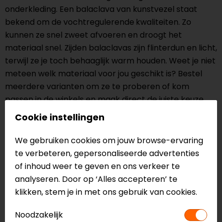
onderkleding. Een balaclava van kunstvezel staat
bekend om de vochtregulerende
kwaliteiten. Zo
kunnen ze snel zweet afvoeren en droogt het
materiaal snel. Zijden balaclavas zijn flinterdun en licht,
terwijl ze je toch behaaglijk warm houden. Weet je niet
meteen welk materiaal voor jou geschikt is? Bestel
meerdere varianten om ze te proberen of kom
passen in de winkels en maak direct de juiste keuze.
Cookie instellingen
Balaclavas voor ieder seizoen
Een balaclava wordt ook wel een bivakmuts genoemd
We gebruiken cookies om jouw browse-ervaring
en is een muts die het hele hoofd afdekt, op het
te verbeteren, gepersonaliseerde advertenties
gezicht en de ogen na. Een balaclava dragen onder je
of inhoud weer te geven en ons verkeer te
motorhelm biedt tal van voordelen, zowel op het
analyseren. Door op ‘Alles accepteren’ te
gebied van comfort als bescherming. Tijdens koude
klikken, stem je in met ons gebruik van cookies.
ritten zorgt de stof ervoor dat je gezicht, nek en hoofd
Noodzakelijk
goed warm blijven, terwijl het in de zomer helpt om