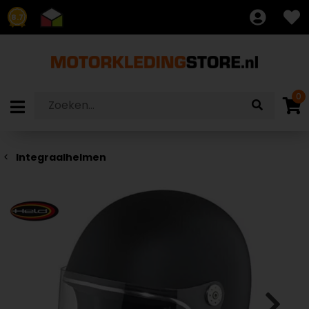
8.7
0
Integraalhelmen