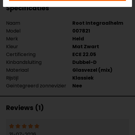
Specificaties
Naam
Root Integraalhelm
Model
007821
Merk
Held
Kleur
Mat Zwart
Certificering
ECE 22.05
Kinbandsluiting
Dubbel-D
Materiaal
Glasvezel (mix)
Rijstijl
Klassiek
Geïntegreerd zonnevizier
Nee
Reviews (1)
31-07-2026