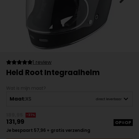
1 review
Held Root Integraalhelm
Wat is mijn maat?
Maat:
XS
direct leverbaar
189,95
-31%
131,99
OP=OP
Je bespaart 57,96 + gratis verzending