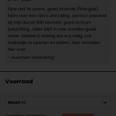
Fijne niet te zware , goed zittende (fiberglas)
helm met een retro uitstraling , perfect passend
bij mijn ducati 900 Monster. goed zicht,en
beluchting , vizier blijft in vele standen goed
staan. Dubbel D sluiting dus erg veilig, ook
makkelijk te openen en sluiten. Zeer tevreden
hier over
- Huisman-Harenberg
Voorraad
Maat:
XS
Vestiging Apeldoorn