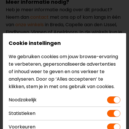
Meer informatie nodig?
Heb je meer informatie nodig over dit product?
Neem dan
contact
met ons op of kom langs in één
van
onze winkels
in Breda, Capelle aan den IJssel,
Eindhoven, Vianen of Apeldoorn. In de winkels kun je
het product bekijken & passen en staan onze
Cookie instellingen
verkoopmedewerkers voor je klaar met advies.
Bekijk onze andere
helm onderhoudsmiddelen.
We gebruiken cookies om jouw browse-ervaring
te verbeteren, gepersonaliseerde advertenties
of inhoud weer te geven en ons verkeer te
analyseren. Door op ‘Alles accepteren’ te
klikken, stem je in met ons gebruik van cookies.
Noodzakelijk
Statistieken
Voorkeuren