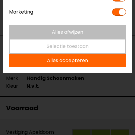
Marketing
Alles afwijzen
Selectie toestaan
Specificaties
Alles accepteren
Naam
Helmen Pakket
Model
152395
Merk
Handig Schoonmaken
Kleur
N.v.t.
Voorraad
Vestiging Apeldoorn