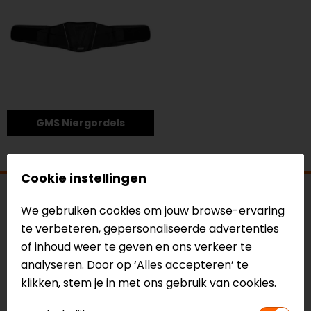
GMS Niergordels
Cookie instellingen
Over GMS: voor iedere motorrijder
We gebruiken cookies om jouw browse-ervaring
GMS is een merk dat zich richt op praktische en
te verbeteren, gepersonaliseerde advertenties
toegankelijke motorkleding voor een brede groep
of inhoud weer te geven en ons verkeer te
motorrijders. Het merk staat bekend om zijn goede
analyseren. Door op ‘Alles accepteren’ te
prijs kwaliteit verhouding en functionele ontwerpen.
klikken, stem je in met ons gebruik van cookies.
Wat GMS onderscheidt, is de focus op gebruiksgemak
en comfort. De motorkleding is ontworpen om direct