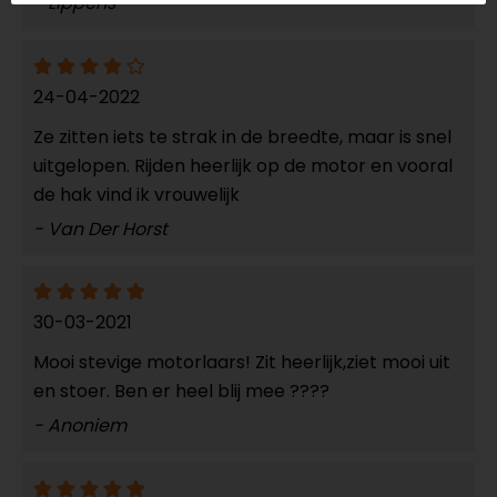
- Lippens
24-04-2022
Ze zitten iets te strak in de breedte, maar is snel
uitgelopen. Rijden heerlijk op de motor en vooral
de hak vind ik vrouwelijk
- Van Der Horst
30-03-2021
Mooi stevige motorlaars! Zit heerlijk,ziet mooi uit
en stoer. Ben er heel blij mee ????
- Anoniem