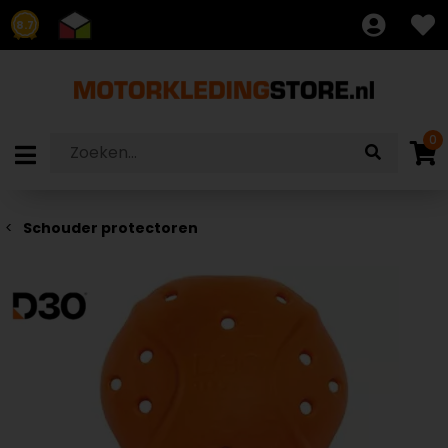
8.7
0
Schouder protectoren