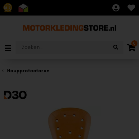
8.7
0
Heupprotectoren