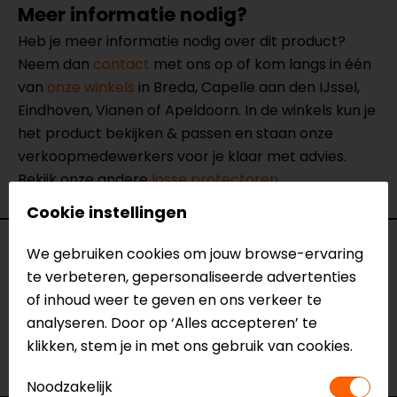
Meer informatie nodig?
Heb je meer informatie nodig over dit product?
Neem dan
contact
met ons op of kom langs in één
van
onze winkels
in Breda, Capelle aan den IJssel,
Eindhoven, Vianen of Apeldoorn. In de winkels kun je
het product bekijken & passen en staan onze
verkoopmedewerkers voor je klaar met advies.
Bekijk onze andere
losse protectoren.
Cookie instellingen
Specificaties
We gebruiken cookies om jouw browse-ervaring
te verbeteren, gepersonaliseerde advertenties
Naam
Heup Protector
of inhoud weer te geven en ons verkeer te
Model
009114
analyseren. Door op ‘Alles accepteren’ te
Merk
D3O
klikken, stem je in met ons gebruik van cookies.
Kleur
Oranje
Noodzakelijk