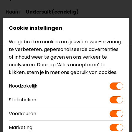
Naam
Undersuit (eendelig)
Model
JHS00211
Merk
CLAW
Cookie instellingen
Kleur
Zwart
We gebruiken cookies om jouw browse-ervaring
te verbeteren, gepersonaliseerde advertenties
Reviews (2)
of inhoud weer te geven en ons verkeer te
analyseren. Door op ‘Alles accepteren’ te
klikken, stem je in met ons gebruik van cookies.
25-05-2026
Noodzakelijk
Neemt alle zweet op. Koelt ook wel redelijk.
Statistieken
- Weijman
Voorkeuren
13-05-2026
Marketing