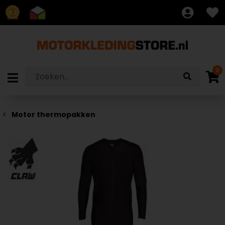
8.7
0
Motor thermopakken