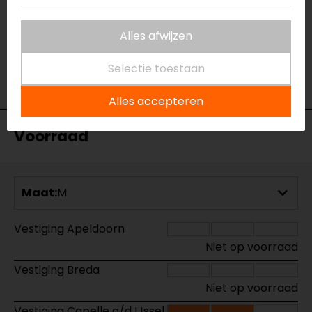
Ben erg tevreden met dit onderpak, makkelijk
aan en uit te trekken en ook helpt het met het
Alles afwijzen
aantrekken van een leder motorpak!
Selectie toestaan
- Weijman
Alles accepteren
Voorraad
Maat:
M
Vestiging Apeldoorn
Niet op voorraad
Vestiging Breda
Niet op voorraad
Vestiging Capelle a/d IJssel