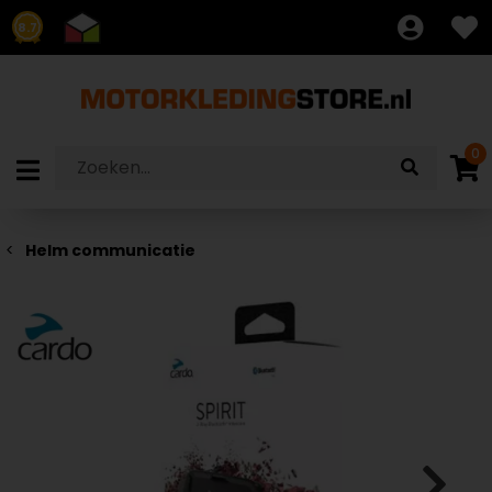
8.7
0
Helm communicatie