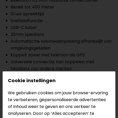
Bluetooth 5.2 voor naadloze connectiviteit
Bereik tot 400 meter
10 uur spreektijd
Snellaadfunctie
USB-C kabel
32mm speakers
Automatische volumeaanpassing afhankelijk van
omgevingsgeluiden
Koppelt zowel met telefoon als GPS
Universele connectie, kan koppelen met
headsets van andere merken
Beugelmicrofoon en inplakmicrofoon bijgeleverd
Cookie instellingen
Eenvoudig te verbinden met de Cardo Connect
App
We gebruiken cookies om jouw browse-ervaring
Over The Air (OTA) updates
te verbeteren, gepersonaliseerde advertenties
Maximaal 2 rijders verbonden
of inhoud weer te geven en ons verkeer te
IP67 gecertificeerd: Water- en stofdicht
analyseren. Door op ‘Alles accepteren’ te