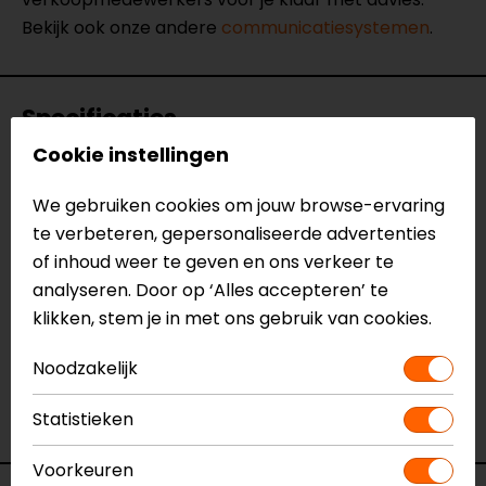
Bekijk ook onze andere
communicatiesystemen
.
Specificaties
Cookie instellingen
Naam
Communicatiesysteem
Freecom 4X duo
We gebruiken cookies om jouw browse-ervaring
Model
361.2019
te verbeteren, gepersonaliseerde advertenties
Merk
Cardo
of inhoud weer te geven en ons verkeer te
Kleur
Zwart
analyseren. Door op ‘Alles accepteren’ te
Aantal rijders
rijder-naar-rijder(s)
klikken, stem je in met ons gebruik van cookies.
Bluetooth
Ja
Noodzakelijk
intercom
Mesh intercom
Nee
Statistieken
Pakketinhoud
2 intercoms
Voorkeuren