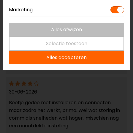
Reviews (4)
Marketing
Alles afwijzen
24-07-2026
Goed product en beter als de vorige uitvoering.
Selectie toestaan
Bediening is simpel. Hoop er nog lang plezier van
Alles accepteren
te hebben. Oude ging 10 jaar mee
- roelofs
30-06-2026
Beetje gedoe met installeren en connecten
maar zodra het werkt, prima. Wel wat storing in
comm als snelheden wat hoger…misschien nog
een onontdekte instelling