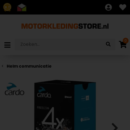
8.7
0
Helm communicatie