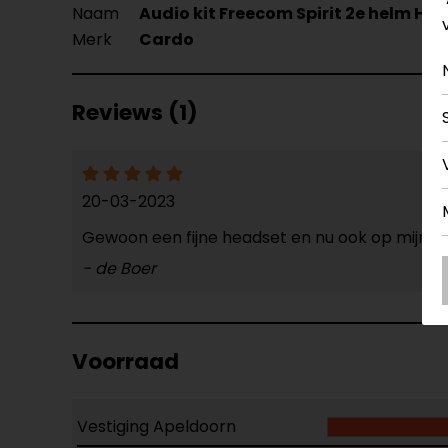
Naam
Audio kit Freecom Spirit 2e helm HD k
Merk
Cardo
Reviews (1)
20-03-2023
Gewoon een fijne headset en nu ook op mijn t
- de Boer
Voorraad
Vestiging Apeldoorn