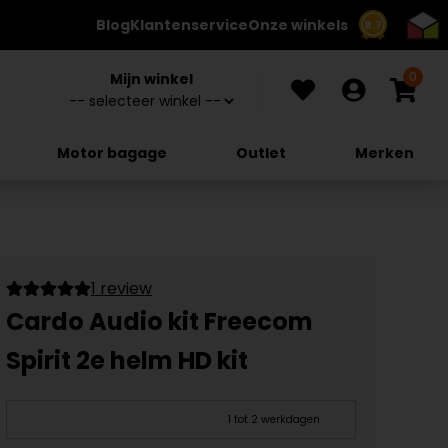
Blog
Klantenservice
Onze winkels
8.7
0
Mijn winkel
Motor bagage
Outlet
Merken
1 review
Cardo Audio kit Freecom
Spirit 2e helm HD kit
1 tot 2 werkdagen