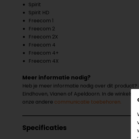
Spirit
Spirit HD
Freecom 1
Freecom 2
Freecom 2X
Freecom 4
Freecom 4+
Freecom 4X
Meer informatie nodig?
Heb je meer informatie nodig over dit product
Eindhoven, Vianen of Apeldoorn. In de winkels 
onze andere
communicatie toebehoren.
Specificaties