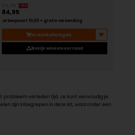
94,95
-11%
84,95
Je bespaart 10,00 + gratis verzending
In winkelwagen
Bekijk winkelvoorraad
 probleem verleden tijd. Je kunt eenvoudig je
len zijn inbegrepen in deze kit, waaronder een