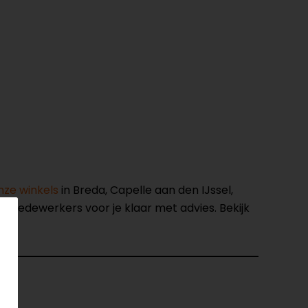
nze winkels
in Breda, Capelle aan den IJssel,
opmedewerkers voor je klaar met advies. Bekijk