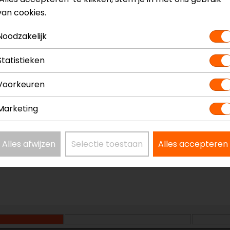
it
Model
36
van cookies.
Kleur
Zw
Noodzakelijk
Statistieken
Voorkeuren
Marketing
weede helm.
Alles afwijzen
Selectie toestaan
Alles accepteren