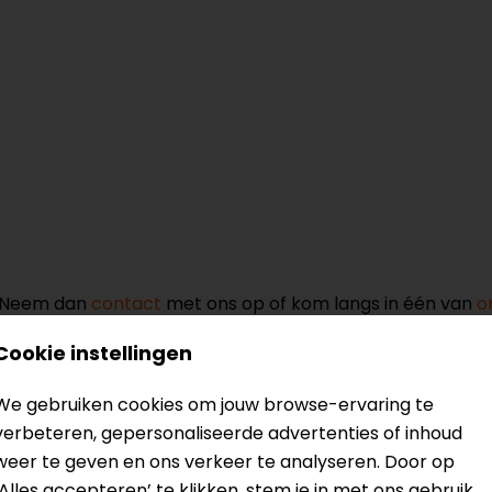
? Neem dan
contact
met ons op of kom langs in één van
o
kun je het product bekijken & passen en staan onze verko
Cookie instellingen
We gebruiken cookies om jouw browse-ervaring te
verbeteren, gepersonaliseerde advertenties of inhoud
weer te geven en ons verkeer te analyseren. Door op
‘Alles accepteren’ te klikken, stem je in met ons gebruik