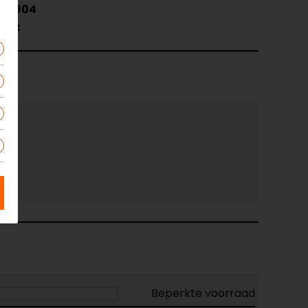
1.2904
art
Beperkte voorraad