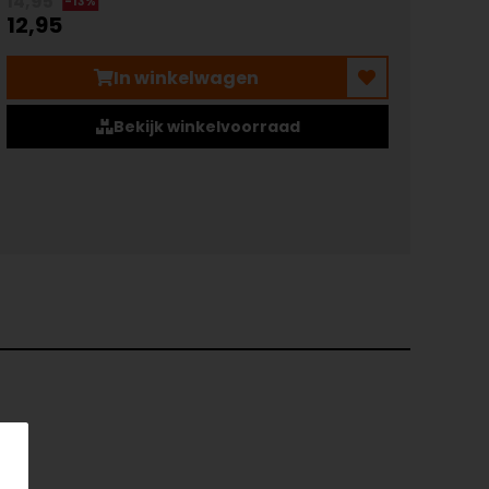
14,95
-13%
12,95
In winkelwagen
Bekijk winkelvoorraad
45
t