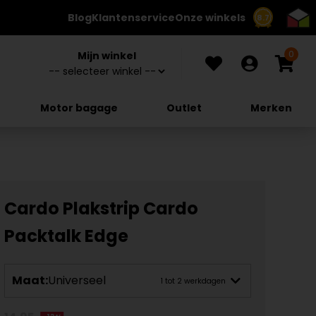
Blog
Klantenservice
Onze winkels
8.7
0
Mijn winkel
Motor bagage
Outlet
Merken
Cardo Plakstrip Cardo
Packtalk Edge
Maat:
Universeel
1 tot 2 werkdagen