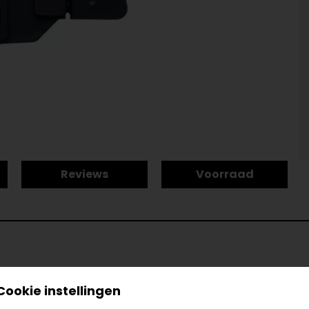
Reviews
Voorraad
Model
36112
Cookie instellingen
Kleur
Zwar