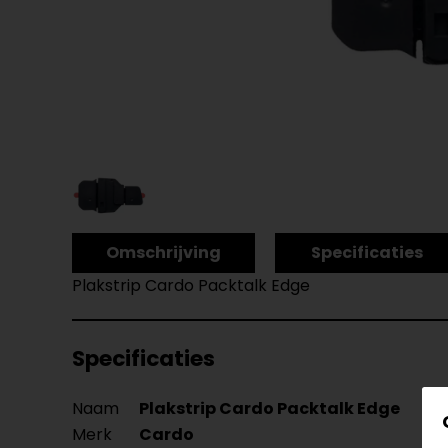
Omschrijving
Specificaties
Plakstrip Cardo Packtalk Edge
Specificaties
Naam
Plakstrip Cardo Packtalk Edge
Merk
Cardo