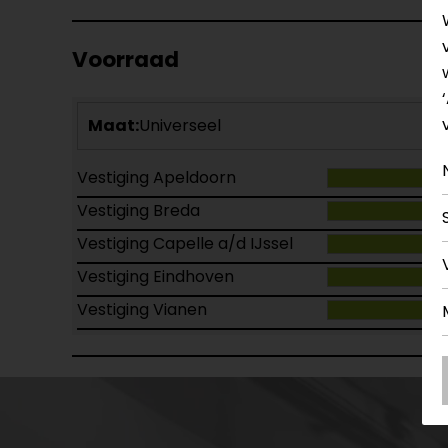
Voorraad
Maat:
Universeel
Vestiging Apeldoorn
Vestiging Breda
Vestiging Capelle a/d IJssel
Vestiging Eindhoven
Vestiging Vianen