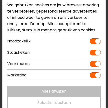
Snellaadfunctie
We gebruiken cookies om jouw browse-ervaring
USB-C kabel
te verbeteren, gepersonaliseerde advertenties
40mm speakers
of inhoud weer te geven en ons verkeer te
Automatische volumeregeling
analyseren. Door op ‘Alles accepteren’ te
Koppeling met 2 bluetooth apparaten tegelijk
klikken, stem je in met ons gebruik van cookies.
mogelijk
Noodzakelijk
Universele connectie, kan koppelen met
headsets van andere merken
Statistieken
Eenvoudig te verbinden met de Cardo Connect
App
Voorkeuren
Over The Air (OTA) updates
IP67 gecertificeerd: Water- en stofdicht
Marketing
3 jaar garantie
Alles afwijzen
Meer informatie nodig?
Heb je meer informatie nodig over dit product?
Selectie toestaan
Neem dan
contact
met ons op of kom langs in één