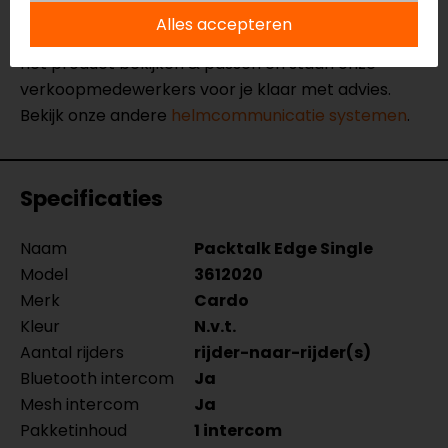
van
onze winkels
in Breda, Capelle aan den IJssel,
Alles accepteren
Eindhoven, Vianen of Apeldoorn. In de winkels kun je
het product bekijken & passen en staan onze
verkoopmedewerkers voor je klaar met advies.
Bekijk onze andere
helmcommunicatie systemen
.
Specificaties
Naam
Packtalk Edge Single
Model
3612020
Merk
Cardo
Kleur
N.v.t.
Aantal rijders
rijder-naar-rijder(s)
Bluetooth intercom
Ja
Mesh intercom
Ja
Pakketinhoud
1 intercom