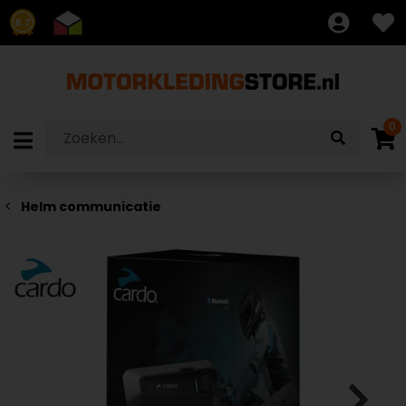
8.7
0
Helm communicatie