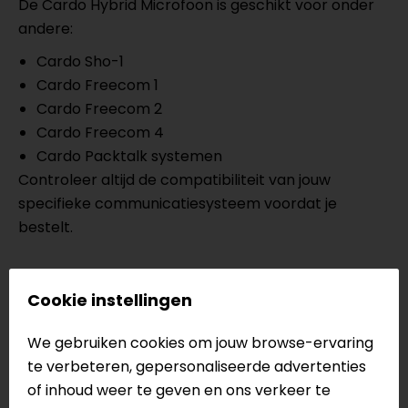
De Cardo Hybrid Microfoon is geschikt voor onder
andere:
Cardo Sho-1
Cardo Freecom 1
Cardo Freecom 2
Cardo Freecom 4
Cardo Packtalk systemen
Controleer altijd de compatibiliteit van jouw
specifieke communicatiesysteem voordat je
bestelt.
Eenvoudig te installeren
Cookie instellingen
De microfoon is ontworpen voor eenvoudige
montage op compatibele Cardo
We gebruiken cookies om jouw browse-ervaring
communicatiesystemen, zodat je snel weer gebruik
te verbeteren, gepersonaliseerde advertenties
kunt maken van alle communicatiefuncties.
of inhoud weer te geven en ons verkeer te