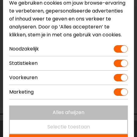
We gebruiken cookies om jouw browse-ervaring
te verbeteren, gepersonaliseerde advertenties
of inhoud weer te geven en ons verkeer te
Vestiging Apeldoorn
analyseren. Door op ‘Alles accepteren’ te
Niet op voorraad
klikken, stem je in met ons gebruik van cookies.
Vestiging Breda
Niet op voorraad
Noodzakelijk
Vestiging Capelle a/d IJssel
Statistieken
Niet op voorraad
Vestiging Eindhoven
Voorkeuren
Niet op voorraad
Marketing
Vestiging Vianen
Niet op voorraad
Alles afwijzen
Selectie toestaan