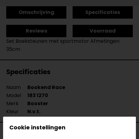
Omschrijving
Specificaties
Reviews
Voorraad
Set Boeksteunen met sportmotor Afmetingen:
35cm
Specificaties
Naam
Bookend Race
Model
183 1270
Merk
Booster
Kleur
N.v.t.
Cookie instellingen
Voorraad