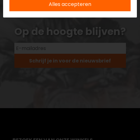
Alles accepteren
Op de hoogte blijven?
Schrijf je in voor de nieuwsbrief