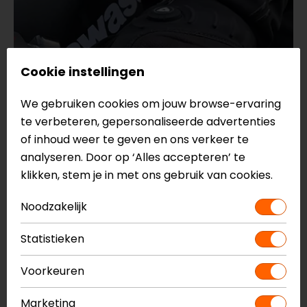
Cookie instellingen
10-12-2025
We gebruiken cookies om jouw browse-ervaring
Verwarmde
te verbeteren, gepersonaliseerde advertenties
of inhoud weer te geven en ons verkeer te
motorhandschoenen: alles wat
analyseren. Door op ‘Alles accepteren’ te
je moet weten
klikken, stem je in met ons gebruik van cookies.
Noodzakelijk
Door Kelvin
Statistieken
Voorkeuren
Marketing