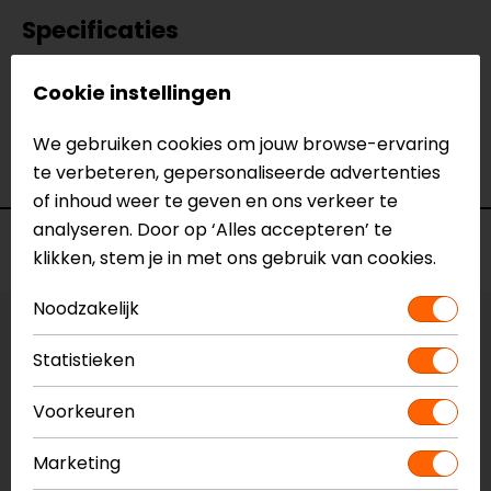
Specificaties
Naam
Riser Special Universal - Risers
Cookie instellingen
Model
N1017/S
Merk
Barracuda
We gebruiken cookies om jouw browse-ervaring
Kleur
N.v.t.
te verbeteren, gepersonaliseerde advertenties
of inhoud weer te geven en ons verkeer te
analyseren. Door op ‘Alles accepteren’ te
Voorraad
klikken, stem je in met ons gebruik van cookies.
Noodzakelijk
Vestiging Apeldoorn
Statistieken
Niet op voorraad
Vestiging Breda
Voorkeuren
Niet op voorraad
Marketing
Vestiging Capelle a/d IJssel