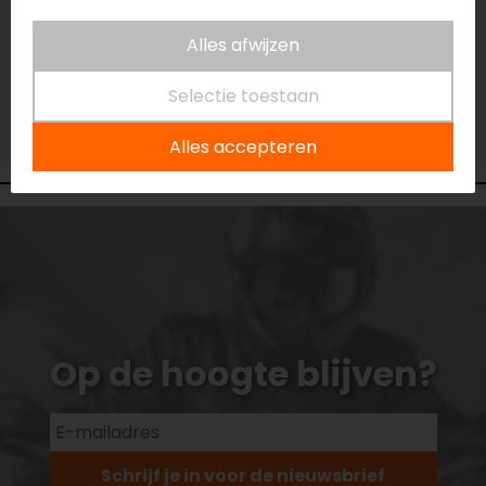
Niet op voorraad
Vestiging Eindhoven
Alles afwijzen
Niet op voorraad
Selectie toestaan
Vestiging Vianen
Niet op voorraad
Alles accepteren
Op de hoogte blijven?
Schrijf je in voor de nieuwsbrief