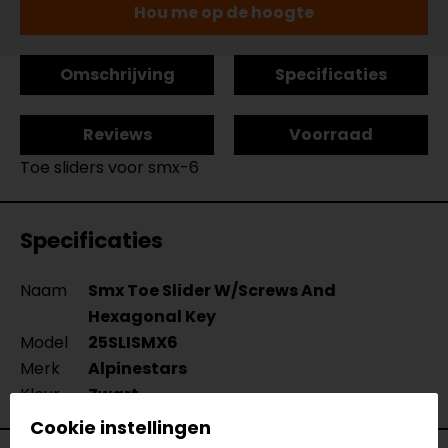
Hou me op de hoogte
Omschrijving
Specificaties
Reviews
Voorraad
Toe sliders voor smx-6
Specificaties
Naam
Smx Toe Slider W/Screws And
Hexagonal Key
Model
25SLISMX6
Merk
Alpinestars
Kleur
Zwart
Cookie instellingen