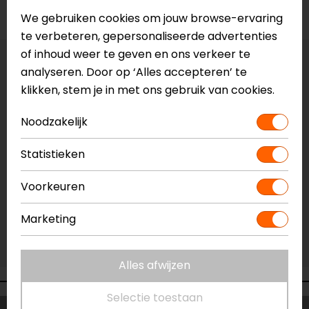
Voorraad
We gebruiken cookies om jouw browse-ervaring
te verbeteren, gepersonaliseerde advertenties
of inhoud weer te geven en ons verkeer te
Vestiging Apeldoorn
analyseren. Door op ‘Alles accepteren’ te
Niet op voorraad
klikken, stem je in met ons gebruik van cookies.
Vestiging Breda
Noodzakelijk
Niet op voorraad
Vestiging Capelle a/d IJssel
Statistieken
Niet op voorraad
Voorkeuren
Vestiging Eindhoven
Niet op voorraad
Marketing
Vestiging Vianen
Niet op voorraad
Alles afwijzen
Selectie toestaan