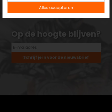
Alles accepteren
Op de hoogte blijven?
Schrijf je in voor de nieuwsbrief