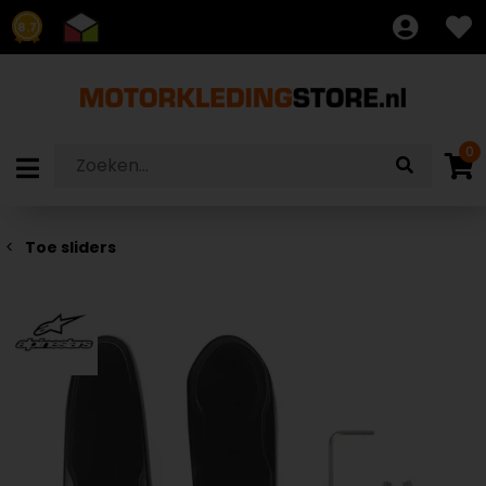
8.7
0
Toe sliders