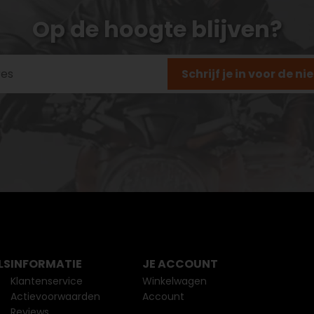
Op de hoogte blijven?
Schrijf je in voor de n
LS
INFORMATIE
JE ACCOUNT
Klantenservice
Winkelwagen
Actievoorwaarden
Account
Reviews