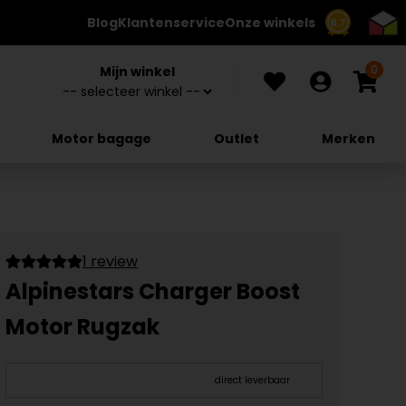
Blog
Klantenservice
Onze winkels
8.7
0
Mijn winkel
Motor bagage
Outlet
Merken
1 review
Alpinestars Charger Boost
Motor Rugzak
direct leverbaar