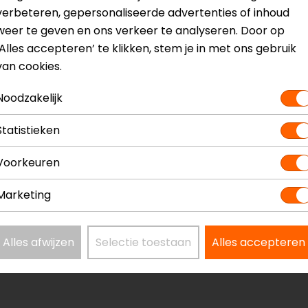
verbeteren, gepersonaliseerde advertenties of inhoud
weer te geven en ons verkeer te analyseren. Door op
‘Alles accepteren’ te klikken, stem je in met ons gebruik
van cookies.
Noodzakelijk
Model
61076
Kleur
Zwart
Statistieken
Voorkeuren
Marketing
Alles afwijzen
Selectie toestaan
Alles accepteren