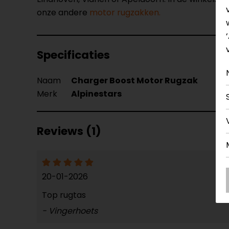
onze andere
motor rugzakken.
Specificaties
Naam
Charger Boost Motor Rugzak
Merk
Alpinestars
Reviews (1)
20-01-2026
Top rugtas
- Vingerhoets