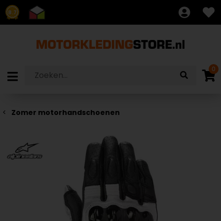
8.7
0
Zomer motorhandschoenen