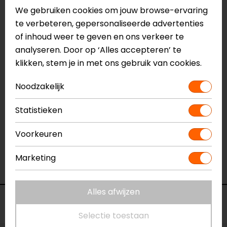
Naam
Celer V2 Handschoenen
We gebruiken cookies om jouw browse-ervaring
Model
3567018
te verbeteren, gepersonaliseerde advertenties
Merk
Alpinestars
of inhoud weer te geven en ons verkeer te
Kleur
Zwart-Wit-Rood
analyseren. Door op ‘Alles accepteren’ te
Manchetlengte
Kort
klikken, stem je in met ons gebruik van cookies.
Materiaal
Leer
Noodzakelijk
Rijstijl
Urban, Sportief
Seizoen
Zomer
Statistieken
Thermovoering Ja/Nee
Nee
Touch tip aanwezig
Ja
Voorkeuren
Ventilatie
Geventileerd
Vizier wisser
Nee
Marketing
Waterdicht
Nee
Alles afwijzen
Voorraad
Selectie toestaan