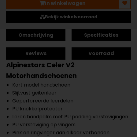
In winkelwagen
Bekijk winkelvoorraad
Omschrijving
Specificaties
Reviews
Voorraad
Alpinestars Celer V2
Motorhandschoenen
Kort model handschoen
Slijtvast geitenleer
Geperforeerde leerdelen
PU knokkelprotector
Leren handpalm met PU padding verstevigingen
PU versteviging op vingers
Pink en ringvinger aan elkaar verbonden