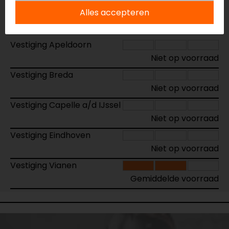
Alles accepteren
Maat:
M
Vestiging Apeldoorn
Niet op voorraad
Vestiging Breda
Niet op voorraad
Vestiging Capelle a/d IJssel
Niet op voorraad
Vestiging Eindhoven
Niet op voorraad
Vestiging Vianen
Gemiddelde voorraad