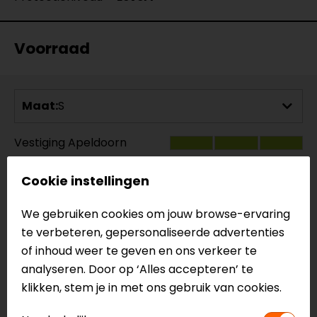
Voorraad
Maat:
S
Vestiging Apeldoorn
Ruime voorraad
Cookie instellingen
Vestiging Breda
Ruime voorraad
We gebruiken cookies om jouw browse-ervaring
Vestiging Capelle a/d IJssel
te verbeteren, gepersonaliseerde advertenties
Ruime voorraad
of inhoud weer te geven en ons verkeer te
Vestiging Eindhoven
analyseren. Door op ‘Alles accepteren’ te
Gemiddelde voorraad
klikken, stem je in met ons gebruik van cookies.
Vestiging Vianen