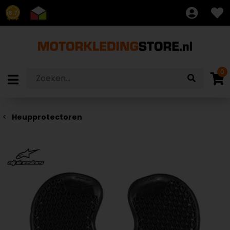
8.7
0
Heupprotectoren