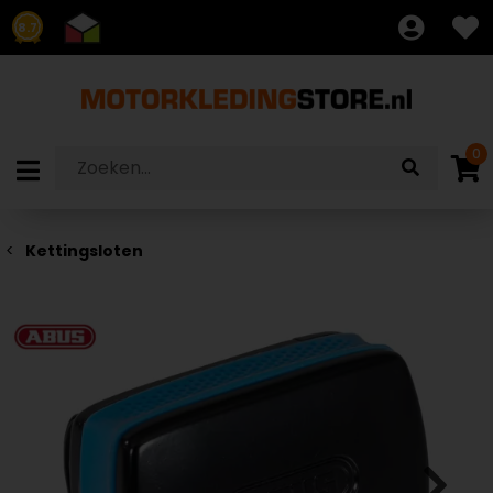
8.7
0
Kettingsloten