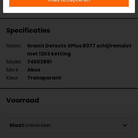
Bekijk onze andere
kettingsloten.
Specificaties
Naam
Granit Detecto XPlus 8077 schijfremslot
met 12KS ketting
Model
74503991
Merk
Abus
Kleur
Transparant
Voorraad
Maat:
Universeel