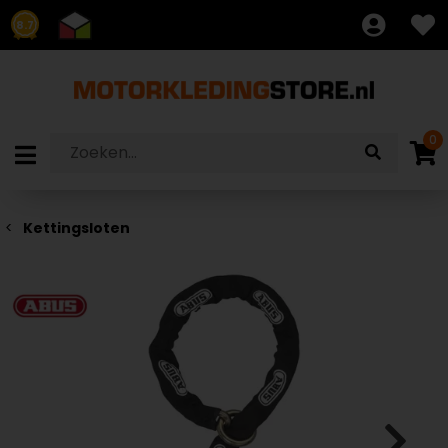
8.7
0
Kettingsloten