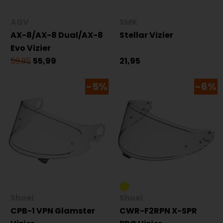
AGV
SMK
AX-8/AX-8 Dual/AX-8
Stellar Vizier
Evo Vizier
59,95
55,99
21,95
-5%
-6%
Shoei
Shoei
CPB-1 VPN Glamster
CWR-F2RPN X-SPR