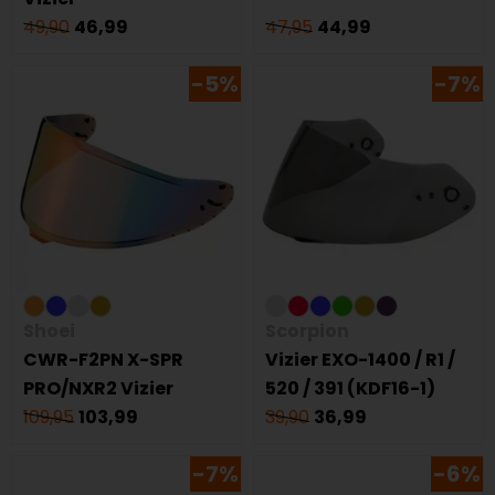
49,90
46,99
47,95
44,99
-5%
-7%
Shoei
Scorpion
CWR-F2PN X-SPR
Vizier EXO-1400 / R1 /
PRO/NXR2 Vizier
520 / 391 (KDF16-1)
109,95
103,99
39,90
36,99
-7%
-6%