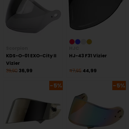
Scorpion
HJC
KDS-O-01 EXO-City II
HJ-43 F31 Vizier
Vizier
39,90
36,99
47,95
44,99
-5%
-5%