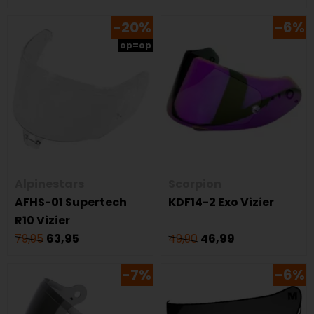
-20%
-6%
op=op
Alpinestars
Scorpion
AFHS-01 Supertech
KDF14-2 Exo Vizier
R10 Vizier
79,95
63,95
49,90
46,99
-7%
-6%