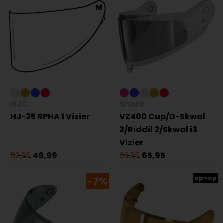
HJC
Shark
HJ-35 RPHA 1 Vizier
VZ400 Cup/D-Skwal
3/Riddil 2/Skwal i3
Vizier
52,95
49,99
69,95
65,95
op=op
-7%