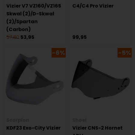
Vizier V7 VZ160/VZ165
C4/C4 Pro Vizier
Skwal (2)/D-Skwal
(2)/Spartan
(Carbon)
57,80
53,95
99,95
-6%
-5%
Scorpion
Shoei
KDF23 Exo-City Vizier
Vizier CNS-2 Hornet