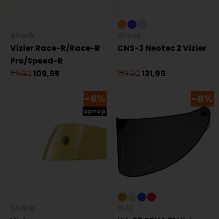
Shark
Shoei
Vizier Race-R/Race-R
CNS-3 Neotec 2 Vizier
Pro/Speed-R
115,80
109,95
139,00
131,99
-6%
-6%
op=op
Shark
HJC