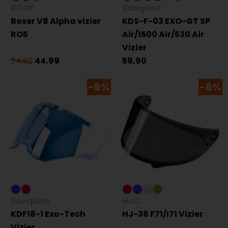
ROOF
Scorpion
Boxer V8 Alpha vizier
KDS-F-03 EXO-GT SP
RO5
Air/1500 Air/530 Air
Vizier
54,95
44,99
59,90
-6%
-6%
Scorpion
HJC
KDF18-1 Exo-Tech
HJ-38 F71/I71 Vizier
Vizier