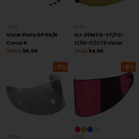
AGV
HJC
Vizier Pista GP RR/R
HJ-20M FG-ST/FG-
Corsa R
17/IS-17/C70 Vizier
103,00
96,99
57,95
54,99
-5%
-6%
Shoei
HJC