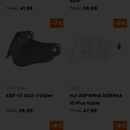
ADV
44,90
41,99
60,00
56,99
-7%
-6%
Scorpion
HJC
KDF-17 ADX-1 Vizier
HJ-20P RPHA 10/RPHA
10 Plus Vizier
39,90
36,99
50,95
47,99
-6%
-6%