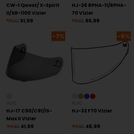
CW-1 Qwest/ X-Spirit
HJ-26 RPHA-11/RPHA-
II/XR-1100 Vizier
70 Vizier
55,00
51,99
69,95
65,99
-7%
-6%
HJC
HJC
HJ-17 C90/C91/IS-
HJ-32 F70 Vizier
Max II Vizier
44,95
41,99
49,95
46,99