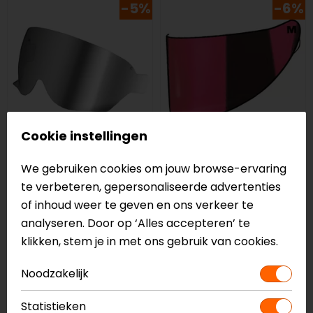
-5%
-6%
Cookie instellingen
Shoei
HJC
We gebruiken cookies om jouw browse-ervaring
CJ-3 J.O Vizier
HJ-31 I70 Vizier
te verbeteren, gepersonaliseerde advertenties
79,00
74,99
69,95
65,99
of inhoud weer te geven en ons verkeer te
analyseren. Door op ‘Alles accepteren’ te
-5%
klikken, stem je in met ons gebruik van cookies.
Noodzakelijk
Statistieken