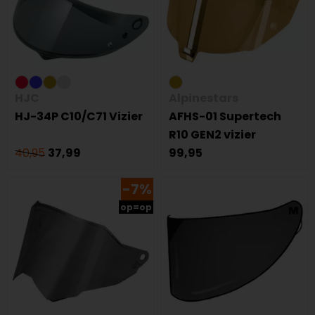
HJC
Alpinestars
HJ-34P C10/C71 Vizier
AFHS-01 Supertech
R10 GEN2 vizier
40,95
37,99
99,95
-7%
op=op