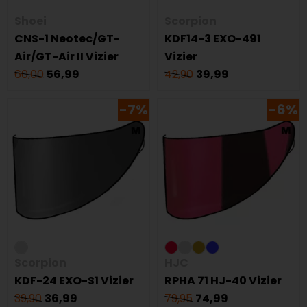
Shoei
Scorpion
CNS-1 Neotec/GT-
KDF14-3 EXO-491
Air/GT-Air II Vizier
Vizier
60,00
56,99
42,90
39,99
-7%
-6%
Scorpion
HJC
KDF-24 EXO-S1 Vizier
RPHA 71 HJ-40 Vizier
39,90
36,99
79,95
74,99