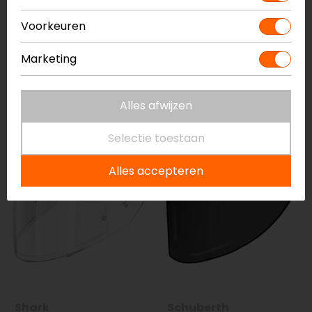
Voorkeuren
Marketing
Schuberth
Shoei
S2/C3/C3 Pro Vizier
CWR-F2 NXR 2 Vizier
Alles afwijzen
79,95
199,95
188,99
Selectie toestaan
-7%
Alles accepteren
Shark
Schuberth