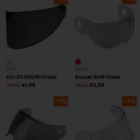
HJC
ROOF
HJ-33 I90/I91 Vizier
Boxxer RO9 Vizier
44,95
41,99
69,00
63,99
-7%
-7%