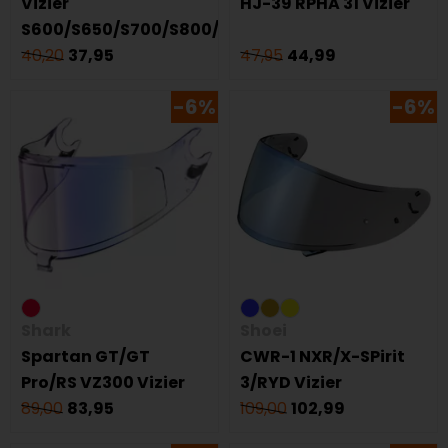
Vizier
HJ-39 RPHA 31 Vizier
S600/S650/S700/S800/S900/Openline
40,20
37,95
47,95
44,99
-6%
-6%
Shark
Shoei
Spartan GT/GT
CWR-1 NXR/X-SPirit
Pro/RS VZ300 Vizier
3/RYD Vizier
89,00
83,95
109,00
102,99