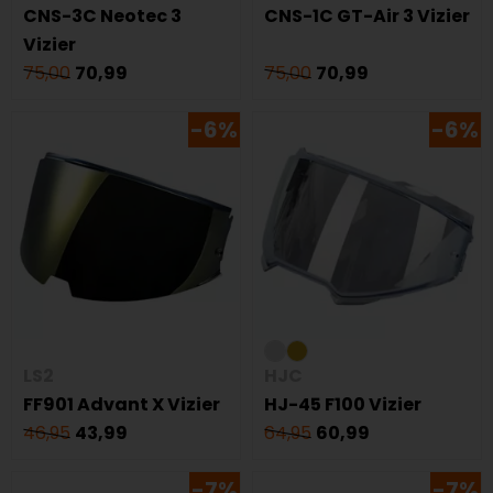
CNS-3C Neotec 3
CNS-1C GT-Air 3 Vizier
Vizier
75,00
70,99
75,00
70,99
-6%
-6%
LS2
HJC
FF901 Advant X Vizier
HJ-45 F100 Vizier
46,95
43,99
64,95
60,99
-7%
-7%