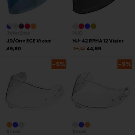
John Doe
HJC
JD/One ECE Vizier
HJ-42 RPHA 12 Vizier
49,90
47,95
44,99
-5%
-5%
Shoei
Shoei