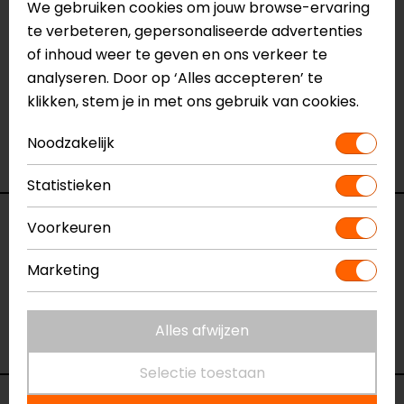
We gebruiken cookies om jouw browse-ervaring
Heb je meer informatie nodig over dit product?
te verbeteren, gepersonaliseerde advertenties
Neem dan
contact
met ons op of kom langs in één
of inhoud weer te geven en ons verkeer te
van
onze winkels
in Breda, Capelle aan den IJssel,
analyseren. Door op ‘Alles accepteren’ te
Eindhoven, Vianen of Apeldoorn. In de winkels kun je
klikken, stem je in met ons gebruik van cookies.
het product bekijken & passen en staan onze
verkoopmedewerkers voor je klaar met advies.
Noodzakelijk
Bekijk onze andere
overige motoronderhoud.
Statistieken
Specificaties
Voorkeuren
Marketing
Naam
Matt Wax
Model
50512
Merk
VatOil
Alles afwijzen
Kleur
N.v.t.
Selectie toestaan