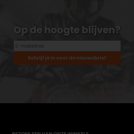
Op de hoogte blijven?
Schrijf je in voor de nieuwsbrief
BEZOEK EEN VAN ONZE WINKELS