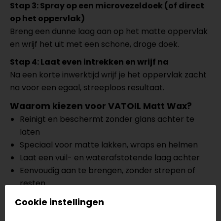
Stap 3: Spray op een microvezeldoek (of direct
op het oppervlak)
Breng een dunne laag aan op het matte oppervlak
en wrijf het uit met een schone, droge doek.
Stap 4: Laat even intrekken en wrijf na
Na een korte inwerktijd wrijf je het oppervlak zacht
na voor een egaal, streeploos resultaat.
Waarom kiezen voor VATOIL Matt Wax?
Reinigt en beschermt zonder glans achter te
laten
Speciaal voor matte lakken, wraps en helmen
Laat een vuil- en waterafstotende laag achter
Eenvoudig aan te brengen, zonder strepen of
resten
Ideaal voor regelmatig onderhoud van je motor
Cookie instellingen
Meer informatie nodig?