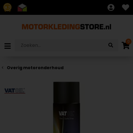
8.7
0
Overig motoronderhoud