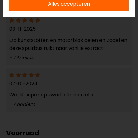
Reviews (2)
Alles accepteren
08-11-2025
Op kunststoffen en motorblok delen en Zadel en
deze spuitbus ruikt naar vanille extract
- Titarsole
07-01-2024
Werkt super op zwarte kranen etc.
- Anoniem
Voorraad