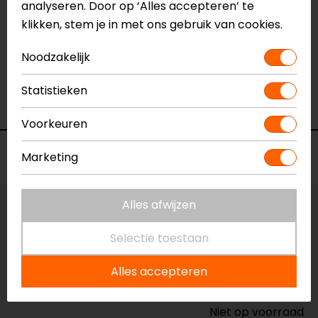
analyseren. Door op ‘Alles accepteren’ te
Specificaties
klikken, stem je in met ons gebruik van cookies.
Naam
Regenhoes PRO City tanktas
Noodzakelijk
Model
1874999
Merk
SW-Motech
Statistieken
Kleur
Zwart
Voorkeuren
Voorraad
Marketing
Alles afwijzen
Maat:
Universeel
Selectie toestaan
Vestiging Apeldoorn
Niet op voorraad
Alles accepteren
Vestiging Breda
Niet op voorraad