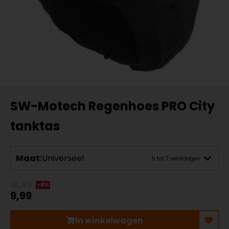
SW-Motech Regenhoes PRO City
tanktas
Maat:
Universeel
5 tot 7 werkdagen
10,95
-9%
9,99
In winkelwagen