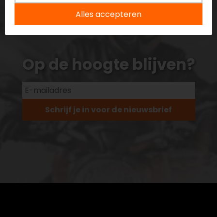
Alles accepteren
Op de hoogte blijven?
Schrijf je in voor de nieuwsbrief