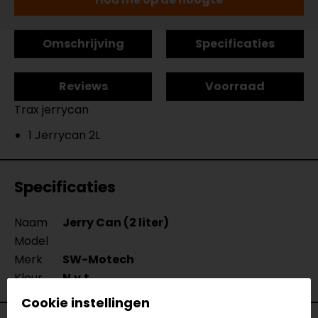
Omschrijving
Specificaties
Reviews
Voorraad
Trax jerrycan
1 Jerrycan 2L
Specificaties
Naam
Jerry Can (2 liter)
Model
Merk
SW-Motech
Kleur
N.v.t.
Cookie instellingen