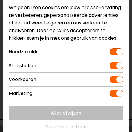
Voorraad
We gebruiken cookies om jouw browse-ervaring
te verbeteren, gepersonaliseerde advertenties
of inhoud weer te geven en ons verkeer te
Vestiging Apeldoorn
analyseren. Door op ‘Alles accepteren’ te
Niet op voorraad
klikken, stem je in met ons gebruik van cookies.
Vestiging Breda
Noodzakelijk
Niet op voorraad
Vestiging Capelle a/d IJssel
Statistieken
Niet op voorraad
Voorkeuren
Vestiging Eindhoven
Niet op voorraad
Marketing
Vestiging Vianen
Niet op voorraad
Alles afwijzen
Selectie toestaan